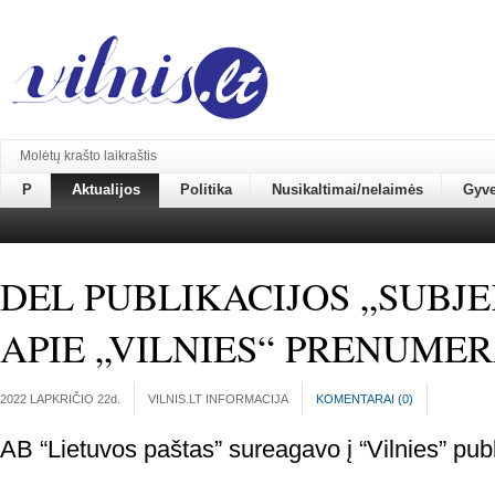
Molėtų krašto laikraštis
P
Aktualijos
Politika
Nusikaltimai/nelaimės
Gyv
DEL PUBLIKACIJOS „SUBJ
APIE „VILNIES“ PRENUME
2022 LAPKRIČIO 22
d.
VILNIS.LT INFORMACIJA
KOMENTARAI (
0
)
AB “Lietuvos paštas” sureagavo į “Vilnies” publi