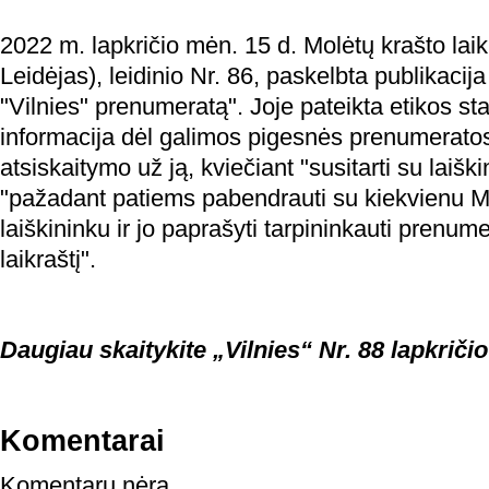
2022 m. lapkričio mėn. 15 d. Molėtų krašto laikra
Leidėjas), leidinio Nr. 86, paskelbta publikacij
"Vilnies" prenumeratą". Joje pateikta etikos sta
informacija dėl galimos pigesnės prenumerato
atsiskaitymo už ją, kviečiant "susitarti su laiški
"pažadant patiems pabendrauti su kiekvienu M
laiškininku ir jo paprašyti tarpininkauti prenum
laikraštį".
Daugiau skaitykite „Vilnies“ Nr. 88 lapkričio
Komentarai
Komentarų nėra