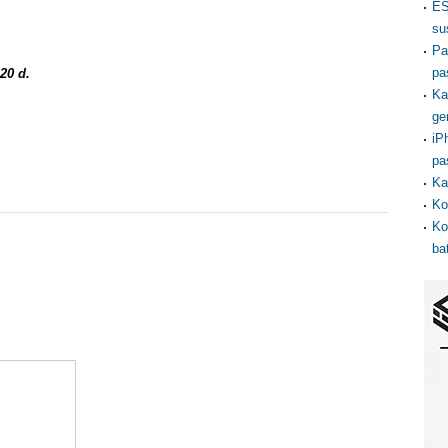
ES
su
Pa
pa
20 d.
Ka
ge
iP
pa
Ka
Ko
Ko
ba