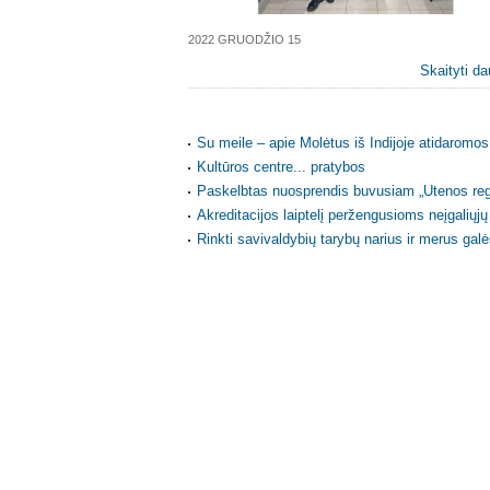
2022 GRUODŽIO 15
Skaityti da
Su meile – apie Molėtus iš Indijoje atidaromos
Kultūros centre... pratybos
Paskelbtas nuosprendis buvusiam „Utenos regi
Akreditacijos laiptelį peržengusioms neįgaliųj
Rinkti savivaldybių tarybų narius ir merus galė