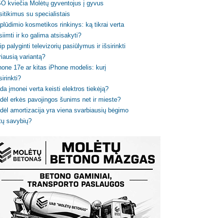
O kviečia Molėtų gyventojus į gyvus
sitikimus su specialistais
plūdimio kosmetikos rinkinys: ką tikrai verta
siimti ir ko galima atsisakyti?
ip palyginti televizorių pasiūlymus ir išsirinkti
riausią variantą?
hone 17e ar kitas iPhone modelis: kurį
sirinkti?
da įmonei verta keisti elektros tiekėją?
dėl erkės pavojingos šunims net ir mieste?
dėl amortizacija yra viena svarbiausių bėgimo
tų savybių?