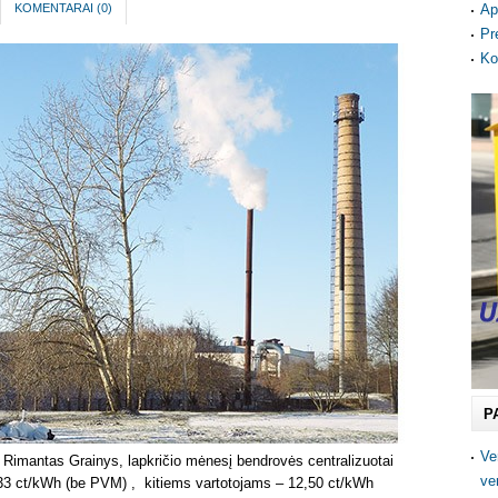
KOMENTARAI (
0
)
Ap
Pr
Ko
P
Ve
s Rimantas Grainys, lapkričio mėnesį bendrovės centralizuotai
ve
33 ct/kWh (be PVM) , kitiems vartotojams – 12,50 ct/kWh