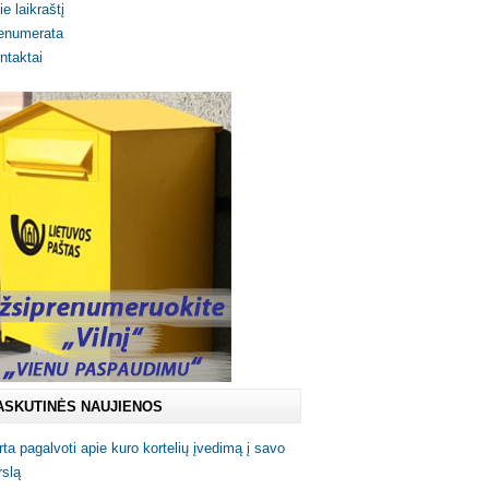
ie laikraštį
enumerata
ntaktai
ASKUTINĖS NAUJIENOS
rta pagalvoti apie kuro kortelių įvedimą į savo
rslą