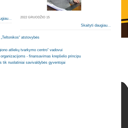
2022 GRUODŽIO 15
ugiau...
Skaityti daugiau...
 „Teltonikos“ atstovybės
ono atliekų tvarkymo centro“ vadovui
ų organizacijoms - finansavimas krepšelio principu
s tik nuolatiniai savivaldybės gyventojai