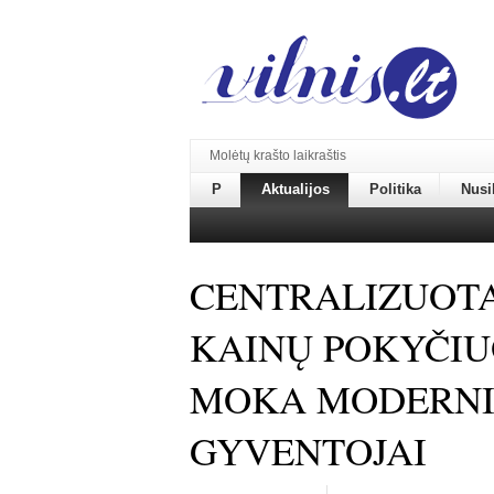
Molėtų krašto laikraštis
P
Aktualijos
Politika
Nusi
CENTRALIZUOTA
KAINŲ POKYČIU
MOKA MODERN
GYVENTOJAI