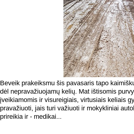
Beveik prakeiksmu šis pavasaris tapo kaimišk
dėl nepravažiuojamų kelių. Mat ištisomis purv
įveikiamomis ir visureigiais, virtusiais keliais g
pravažiuoti, jais turi važiuoti ir mokykliniai aut
prireikia ir - medikai...