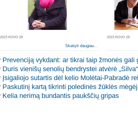
2023 KOVO 28
2023 KOVO 28
Skaityti daugiau...
Prevenciją vykdant: ar tikrai taip žmonės gali
Duris vienišų senolių bendrystei atvėrė „Silva
Įsigaliojo sutartis dėl kelio Molėtai-Pabradė r
Paskutinį kartą tikrinti poledinės žūklės mėgėj
Kelia nerimą bundantis paukščių gripas