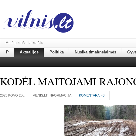
Molėtų krašto laikraštis
P
Aktualijos
Politika
Nusikaltimai/nelaimės
Gyv
KODĖL MAITOJAMI RAJONO
2023 KOVO 28
d.
VILNIS.LT INFORMACIJA
KOMENTARAI (
0
)