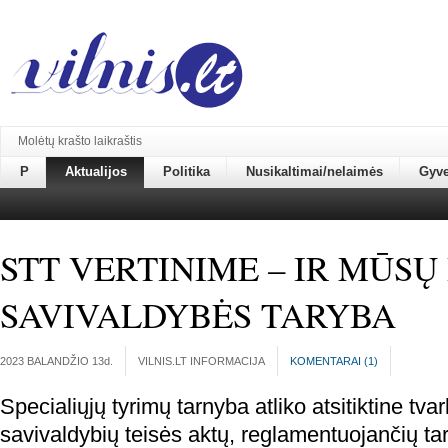
Molėtų krašto laikraštis
P
Aktualijos
Politika
Nusikaltimai/nelaimės
Gyv
STT VERTINIME – IR MŪSŲ
SAVIVALDYBĖS TARYBA
2023 BALANDŽIO 13
d.
VILNIS.LT INFORMACIJA
KOMENTARAI (
1
)
Specialiųjų tyrimų tarnyba atliko atsitiktine tvar
savivaldybių teisės aktų, reglamentuojančių ta