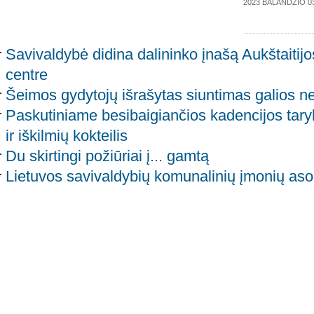
2023 BALANDŽIO 0
Savivaldybė didina dalininko įnašą Aukštaitij
centre
Šeimos gydytojų išrašytas siuntimas galios ne
Paskutiniame besibaigiančios kadencijos tar
ir iškilmių kokteilis
Du skirtingi požiūriai į... gamtą
Lietuvos savivaldybių komunalinių įmonių aso