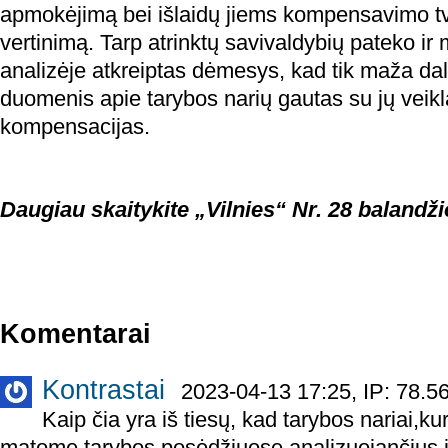
apmokėjimą bei išlaidų jiems kompensavimo tv
vertinimą. Tarp atrinktų savivaldybių pateko ir
analizėje atkreiptas dėmesys, kad tik maža dal
duomenis apie tarybos narių gautas su jų veikla
kompensacijas.
Daugiau skaitykite „Vilnies“ Nr. 28 balandži
Komentarai
Kontrastai
2023-04-13 17:25, IP: 78.5
Kaip čia yra iš tiesų, kad tarybos nariai,ku
matome tarybos posėdžiuose analizuojančius i