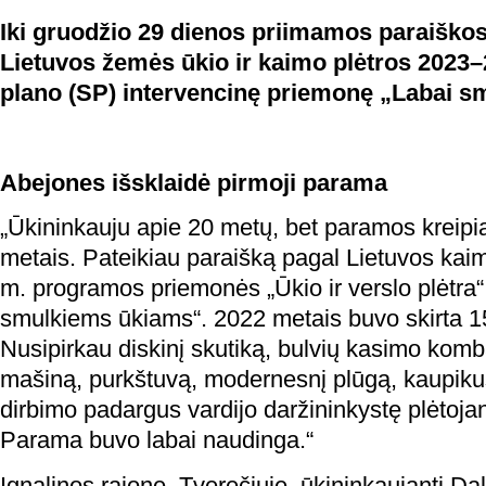
I
ki gruodžio 29 dienos priimamos paraiško
Lietuvos žemės ūkio ir kaimo plėtros 2023–
plano (SP) intervencinę priemonę „Labai sm
Abejones išsklaidė pirmoji parama
„Ūkininkauju apie 20 metų, bet paramos kreipiau
metais. Pateikiau paraišką pagal Lietuvos ka
m. programos priemonės „Ūkio ir verslo plėtra“ 
smulkiems ūkiams“. 2022 metais buvo skirta 
Nusipirkau diskinį skutiką, bulvių kasimo komb
mašiną, purkštuvą, modernesnį plūgą, kaupiku
dirbimo padargus vardijo daržininkystę plėtojan
Parama buvo labai naudinga.“
Ignalinos rajone, Tverečiuje, ūkininkaujanti Dal