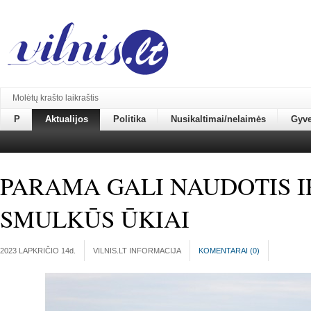
Molėtų krašto laikraštis
P
Aktualijos
Politika
Nusikaltimai/nelaimės
Gyv
PARAMA GALI NAUDOTIS I
SMULKŪS ŪKIAI
2023 LAPKRIČIO 14
d.
VILNIS.LT INFORMACIJA
KOMENTARAI (
0
)