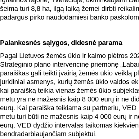
šeima turi 8,8 ha, ilgą laiką žemei dirbti reikali
padargus pirko naudodamiesi banko paskolom
Palankesnės sąlygos, didesnė parama
Pagal Lietuvos žemės ūkio ir kaimo plėtros 2
Strateginio plano intervencinę priemonę „Labai
paraiškas gali teikti įvairią žemės ūkio veiklą plė
juridiniai asmenys, kurių žemės ūkio valdos e
kai paraišką teikia vienas žemės ūkio subjekta
metu yra ne mažesnis kaip 8 000 eurų ir ne di
eurų. Kai paraiška teikiama su partneriu, VED
metu turi būti ne mažesnis kaip 4 000 eurų ir 
eurų. VED dydžio intervalas taikomas kiekvie
bendradarbiaujančiam subjektui.