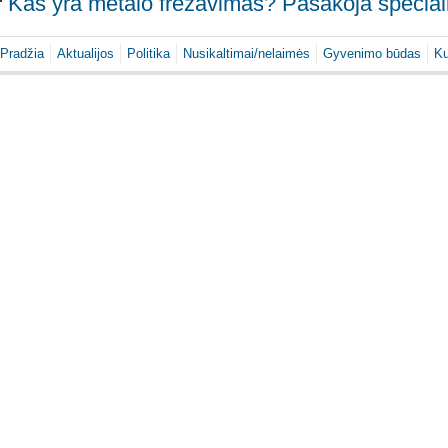
Kas yra metalo frezavimas? Pasakoja special
Pradžia
Aktualijos
Politika
Nusikaltimai/nelaimės
Gyvenimo būdas
Ku