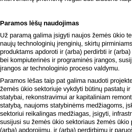
Paramos lėšų naudojimas
Už paramą galima įsigyti naujos žemės ūkio tec
naujų technologinių įrenginių, skirtų pirminia
produktams apdoroti ir (arba) perdirbti ir (arba) 
bei kompiuterinės ir programinės įrangos, susi
įrangos ar technologinio proceso valdymu.
Paramos lėšas taip pat galima naudoti projekte
žemės ūkio sektoriuje vykdyti būtinų pastatų ir 
statybai, rekonstravimui ar kapitaliniam remontu
statybą, naujoms statybinėms medžiagoms, įs
sektoriui reikalingas medžiagas, įsigyti, infrastru
susijusi su žemės ūkio sektoriaus žemės ūkio
(arba) apdorojimu, ir (arba) perdirbimu ir paruoš