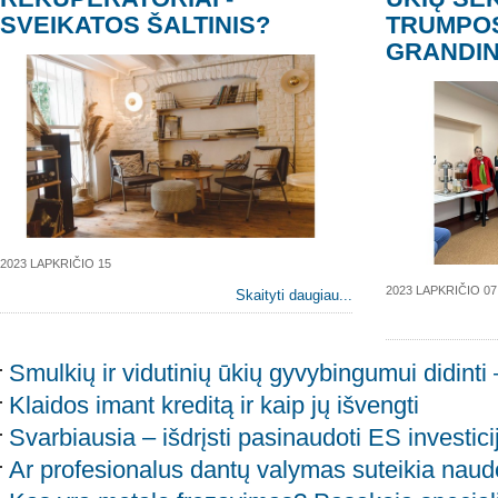
SVEIKATOS ŠALTINIS?
TRUMPOS
GRANDI
2023 LAPKRIČIO 15
2023 LAPKRIČIO 07
Skaityti daugiau...
Smulkių ir vidutinių ūkių gyvybingumui didint
Klaidos imant kreditą ir kaip jų išvengti
Svarbiausia – išdrįsti pasinaudoti ES investic
Ar profesionalus dantų valymas suteikia nau