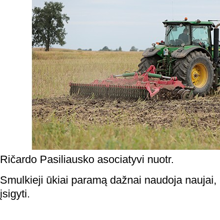
Ričardo Pasiliausko asociatyvi nuotr.
Smulkieji ūkiai paramą dažnai naudoja naujai,
įsigyti.