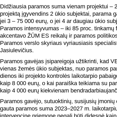
Didžiausia paramos suma vienam projektui – 2
projektą įgyvendins 2 ūkio subjektai, parama ga
jei 3 – 75 000 eurų, o jei 4 ar daugiau ūkio su
Paramos intensyvumas – iki 85 proc. tinkamų fi
akcentavo ŽŪM ES reikalų ir paramos politiko
Paramos verslo skyriaus vyriausiasis specialis
Jasiulevičius.
Paramos gavėjas įsipareigoja užtikrinti, kad VE
vienas žemės ūkio subjektas, nuo paramos pa
dienos iki projekto kontrolės laikotarpio paba
kaip 8 000 eurų, o kai paraiška teikiama su pa
kaip 4 000 eurų kiekvienam bendradarbiaujanč
Paramos gavėjo, sutuoktinių, susijusių įmonių
gauta paramos suma 2023–2027 m. laikotarpiu
intervencinę priemonę negali būti didesnė kai