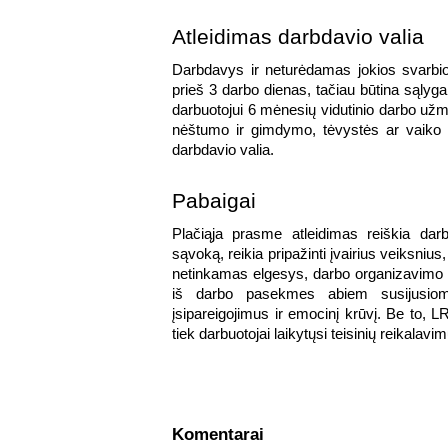
Atleidimas darbdavio valia
Darbdavys ir neturėdamas jokios svarbios 
prieš 3 darbo dienas, tačiau būtina sąlyg
darbuotojui 6 mėnesių vidutinio darbo užm
nėštumo ir gimdymo, tėvystės ar vaiko pr
darbdavio valia.
Pabaigai
Plačiąja prasme atleidimas reiškia darb
sąvoką, reikia pripažinti įvairius veiksnius,
netinkamas elgesys, darbo organizavimo pa
iš darbo pasekmes abiem susijusioms š
įsipareigojimus ir emocinį krūvį. Be to, 
tiek darbuotojai laikytųsi teisinių reikalavi
Komentarai