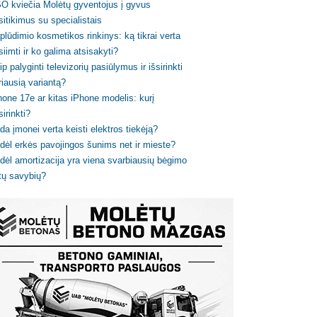
O kviečia Molėtų gyventojus į gyvus
sitikimus su specialistais
plūdimio kosmetikos rinkinys: ką tikrai verta
siimti ir ko galima atsisakyti?
ip palyginti televizorių pasiūlymus ir išsirinkti
riausią variantą?
hone 17e ar kitas iPhone modelis: kurį
sirinkti?
da įmonei verta keisti elektros tiekėją?
dėl erkės pavojingos šunims net ir mieste?
dėl amortizacija yra viena svarbiausių bėgimo
tų savybių?