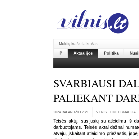
Molėtų krašto laikraštis
P
Aktualijos
Politika
Nusi
SVARBIAUSI DAL
PALIEKANT DAR
2024 BALANDŽIO 23
d.
VILNIS.LT INFORMACIJA
Teisės aktų, susijusių su atleidimu iš d
darbuotojams. Teisės aktai dažnai numato 
atveju, įskaitant atleidimo priežastis, įsp