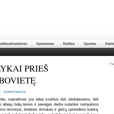
kaltimai/nelaimės
Gyvenimas
Kultūra
Sportas
Gamt
YKAI PRIEŠ
BOVIETĘ
KOMENTARAI (
0
)
arbo, supratimas yra labai svarbus tiek darbdaviams, tiek 
abiejų šalių teises ir pareigas darbo sutarties nutraukimo 
ėjimo terminus, išeitines išmokas ir ginčų sprendimo tvarką. 