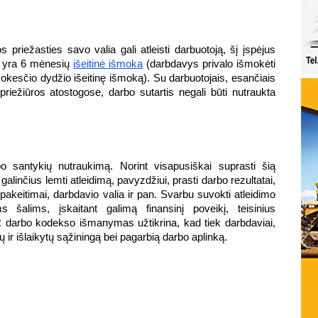
priežasties savo valia gali atleisti darbuotoją, šį įspėjus 
a yra 6 mėnesių 
išeitinė išmoka
 (darbdavys privalo išmokėti 
okesčio dydžio išeitinę išmoką). Su darbuotojais, esančiais 
iežiūros atostogose, darbo sutartis negali būti nutraukta 
o santykių nutraukimą. Norint visapusiškai suprasti šią 
 galinčius lemti atleidimą, pavyzdžiui, prasti darbo rezultatai, 
keitimai, darbdavio valia ir pan. Svarbu suvokti atleidimo 
alims, įskaitant galimą finansinį poveikį, teisinius 
LR darbo kodekso išmanymas užtikrina, kad tiek darbdaviai, 
mų ir išlaikytų sąžiningą bei pagarbią darbo aplinką.