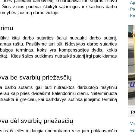
prieš paliekant darbovietę, o darbdaviai turi suprasti savo 
Ap
 Šios žinios padeda išlaikyti sąžiningus ir skaidrius darbo 
Pr
aitomybės jausmą darbo vietoje.
Ko
arimu
lyti kitai darbo sutarties šaliai nutraukti darbo sutartį. 
iamas raštu. Pasiūlyme turi būti išdėstytos darbo sutarties 
baigos terminas, koks yra kompensacijos dydis, kokia 
a).  Kitos šalies sutikimas nutraukti sutartį irgi pateikiamas 
tyva be svarbių priežasčių
 darbo sutartis gali būti nutrauktos darbuotojo rašytiniu 
ėliau kaip prieš dvidešimt kalendorinių dienų. Neterminuota 
utraukta ir greičiau, kai darbdavys sutinka įspėjimo terminą 
P
yva dėl svarbių priežasčių
Ve
ve
ius iš eilės ir daugiau nemokamo viso jam priklausančio 