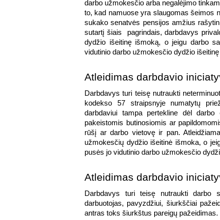
darbo užmokesčio arba negalėjimo tinkamai 
to, kad namuose yra slaugomas šeimos nar
sukako senatvės pensijos amžius rašytiniu
sutartį šiais  pagrindais, darbdavys priva
dydžio išeitinę išmoką, o jeigu darbo sa
vidutinio darbo užmokesčio dydžio išeitin
Atleidimas darbdavio iniciat
Darbdavys turi teisę nutraukti neterminuo
kodekso 57 straipsnyje numatytų prieža
darbdaviui tampa pertekline dėl darbo o
pakeistomis butinosiomis ar papildomomis
rūšį ar darbo vietovę ir pan. Atleidžiama
užmokesčių dydžio išeitinė išmoka, o jeig
pusės jo vidutinio darbo užmokesčio dydži
Atleidimas darbdavio iniciaty
Darbdavys turi teisę nutraukti darbo su
darbuotojas, pavyzdžiui, šiurkščiai paže
antras toks šiurkštus pareigų pažeidimas.