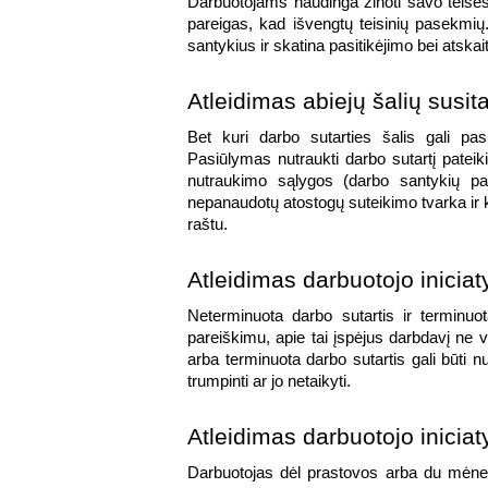
Darbuotojams naudinga žinoti savo teises 
pareigas, kad išvengtų teisinių pasekmių.
santykius ir skatina pasitikėjimo bei atsk
Atleidimas abiejų šalių susit
Bet kuri darbo sutarties šalis gali pasiū
Pasiūlymas nutraukti darbo sutartį pateik
nutraukimo sąlygos (darbo santykių pa
nepanaudotų atostogų suteikimo tvarka ir kit
raštu.
Atleidimas darbuotojo inicia
Neterminuota darbo sutartis ir terminuota
pareiškimu, apie tai įspėjus darbdavį ne v
arba terminuota darbo sutartis gali būti n
trumpinti ar jo netaikyti.
Atleidimas darbuotojo iniciat
Darbuotojas dėl prastovos arba du mėnes