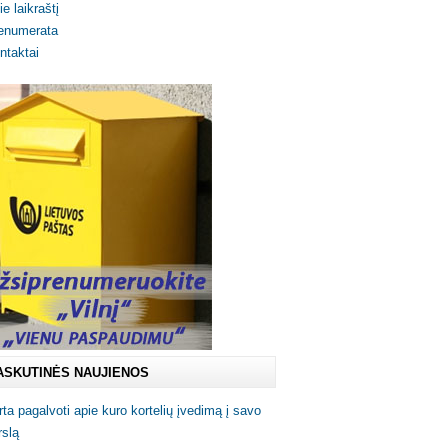
ie laikraštį
enumerata
ntaktai
ASKUTINĖS NAUJIENOS
rta pagalvoti apie kuro kortelių įvedimą į savo
rslą