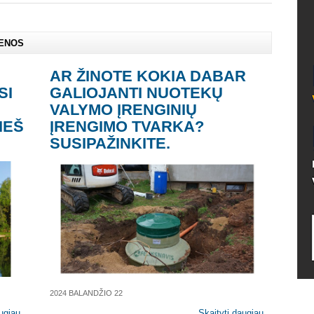
IENOS
AR ŽINOTE KOKIA DABAR
SI
GALIOJANTI NUOTEKŲ
VALYMO ĮRENGINIŲ
IEŠ
ĮRENGIMO TVARKA?
SUSIPAŽINKITE.
2024 BALANDŽIO 22
ugiau...
Skaityti daugiau...