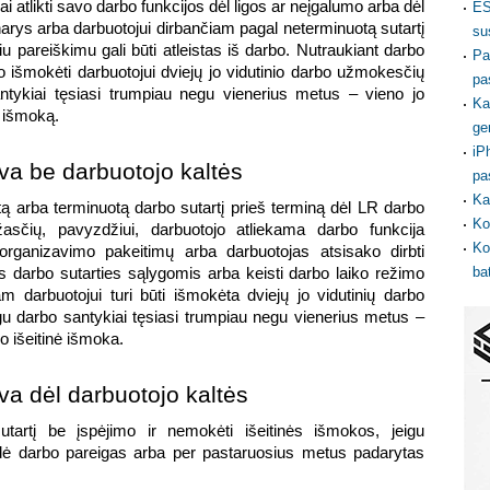
atlikti savo darbo funkcijos dėl ligos ar neįgalumo arba dėl 
ES
ys arba darbuotojui dirbančiam pagal neterminuotą sutartį 
su
 pareiškimu gali būti atleistas iš darbo. Nutraukiant darbo 
Pa
lo išmokėti darbuotojui dviejų jo vidutinio darbo užmokesčių 
pa
ntykiai tęsiasi trumpiau negu vienerius metus – vieno jo 
Ka
ę išmoką.
ge
iP
yva be darbuotojo kaltės
pa
Ka
tą arba terminuotą darbo sutartį prieš terminą dėl LR darbo 
Ko
sčių, pavyzdžiui, darbuotojo atliekama darbo funkcija 
Ko
rganizavimo pakeitimų arba darbuotojas atsisako dirbti 
ba
 darbo sutarties sąlygomis arba keisti darbo laiko režimo 
m darbuotojui turi būti išmokėta dviejų jo vidutinių darbo 
u darbo santykiai tęsiasi trumpiau negu vienerius metus – 
o išeitinė išmoka.
va dėl darbuotojo kaltės
tartį be įspėjimo ir nemokėti išeitinės išmokos, jeigu 
idė darbo pareigas arba per pastaruosius metus padarytas 