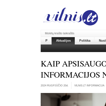
Molėtų krašto laikraštis
P
Aktualijos
Politika
Nusi
KAIP APSISAUG
INFORMACIJOS 
2024 RUGPJŪČIO 20
d.
VILNIS.LT INFORMACIJA