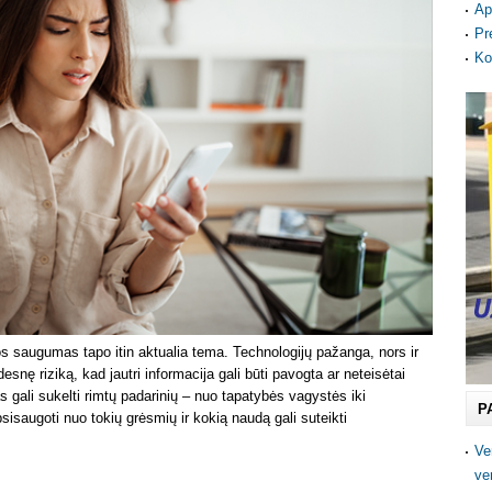
Ap
Pr
Ko
s saugumas tapo itin aktualia tema. Technologijų pažanga, nors ir
snę riziką, kad jautri informacija gali būti pavogta ar neteisėtai
gali sukelti rimtų padarinių – nuo tapatybės vagystės iki
P
psisaugoti nuo tokių grėsmių ir kokią naudą gali suteikti
Ve
ve