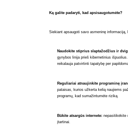
Ką galite padaryti, kad apsisaugotumėte?
Siekiant apsaugoti savo asmeninę informaciją, 
Naudokite stiprius slaptažodžius ir dvig
gynybos linija prieš kibernetinius išpuoliu
reikalauja patvirtinti tapatybę per papildom
Reguliariai atnaujinkite programinę įran
pataisas, kurios užkerta kelią naujiems paž
programų, kad sumažintumėte riziką.
Būkite atsargūs internete:
nepasitikėkite 
įtartinai.