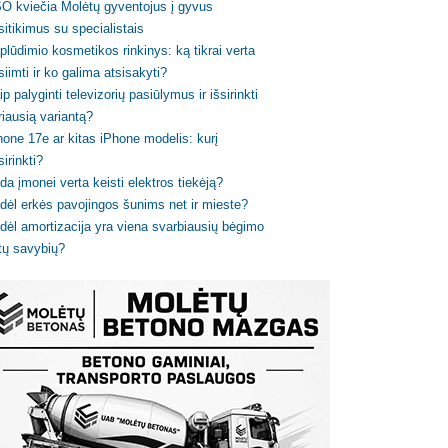
O kviečia Molėtų gyventojus į gyvus
sitikimus su specialistais
plūdimio kosmetikos rinkinys: ką tikrai verta
siimti ir ko galima atsisakyti?
ip palyginti televizorių pasiūlymus ir išsirinkti
riausią variantą?
hone 17e ar kitas iPhone modelis: kurį
sirinkti?
da įmonei verta keisti elektros tiekėją?
dėl erkės pavojingos šunims net ir mieste?
dėl amortizacija yra viena svarbiausių bėgimo
tų savybių?