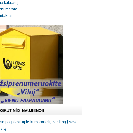
ie laikraštį
enumerata
ntaktai
ASKUTINĖS NAUJIENOS
rta pagalvoti apie kuro kortelių įvedimą į savo
rslą