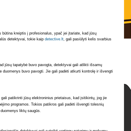
ūtina kreiptis į profesionalus, ypač jei įtariate, kad jūsų
nalūs detektyvai, tokie kaip
detective.lt
, gali pasiūlyti kelis svarbius
 kad jūsų tapatybė buvo pavogta, detektyvai gali atlikti išsamų
ie duomenys buvo pavogti. Jie gali padėti atkurti kontrolę ir išvengti
ali patikrinti jūsų elektroninius prietaisus, kad įsitikintų, jog jie
nėjimo programos. Tokios patikros gali padėti išvengti tolesnių
ai duomenys liktų saugūs.
ofesionalūs detektyvai gali suteikti vertingų patarimų ir mokymų,