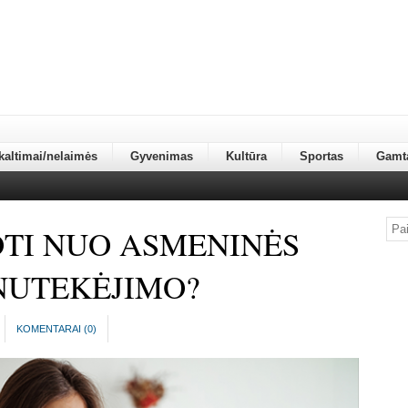
kaltimai/nelaimės
Gyvenimas
Kultūra
Sportas
Gamt
OTI NUO ASMENINĖS
NUTEKĖJIMO?
KOMENTARAI (
0
)