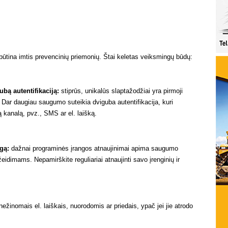
būtina imtis prevencinių priemonių. Štai keletas veiksmingų būdų:
ubą autentifikaciją:
stiprūs, unikalūs slaptažodžiai yra pirmoji
s. Dar daugiau saugumo suteikia dviguba autentifikacija, kuri
ą kanalą, pvz., SMS ar el. laišką.
gą:
dažnai programinės įrangos atnaujinimai apima saugumo
eidimams. Nepamirškite reguliariai atnaujinti savo įrenginių ir
nežinomais el. laiškais, nuorodomis ar priedais, ypač jei jie atrodo