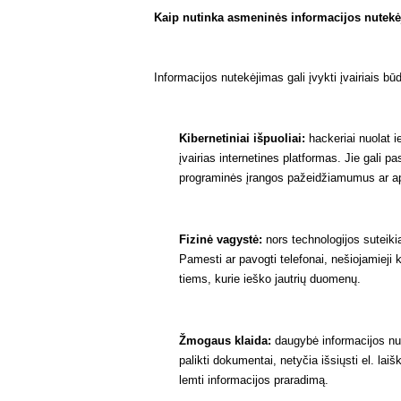
Kaip nutinka asmeninės informacijos nutek
Informacijos nutekėjimas gali įvykti įvairiais būd
Kibernetiniai išpuoliai:
hackeriai nuolat i
įvairias internetines platformas. Jie gali 
programinės įrangos pažeidžiamumus ar apg
Fizinė vagystė:
nors technologijos suteikia
Pamesti ar pavogti telefonai, nešiojamieji ko
tiems, kurie ieško jautrių duomenų.
Žmogaus klaida:
daugybė informacijos nut
palikti dokumentai, netyčia išsiųsti el. laiš
lemti informacijos praradimą.