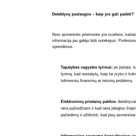
Detektyvų paslaugos – kaip jos gali padėti?
Nors asmeninės priemonės yra svarbios, kartais b
informacija jau galėjo būti nutekėjusi. Profesio
sprendimus:
Tapatybės vagystės tyrimai:
jei įtariate,
tyrimą, kad nustatytų, kaip tai įvyko ir kok
tolimesnių finansinių ar teisinių problemų.
Elektroninių prietaisų patikra:
detektyvai g
nėra pažeidžiami ir kad nėra įdiegtos šnipi
pažeidimų ir užtikrinti, kad jūsų asmenini
Informacijos saugumo konsultacijos:
pr