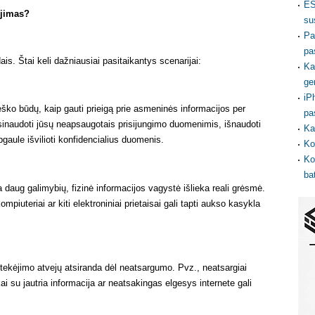
ES
ėjimas?
su
Pa
pa
ais. Štai keli dažniausiai pasitaikantys scenarijai:
Ka
ge
iP
eško būdų, kaip gauti prieigą prie asmeninės informacijos per
pa
pasinaudoti jūsų neapsaugotais prisijungimo duomenimis, išnaudoti
Ka
aule išvilioti konfidencialius duomenis.
Ko
Ko
ba
 daug galimybių, fizinė informacijos vagystė išlieka reali grėsmė.
mpiuteriai ar kiti elektroniniai prietaisai gali tapti aukso kasykla
ekėjimo atvejų atsiranda dėl neatsargumo. Pvz., neatsargiai
kai su jautria informacija ar neatsakingas elgesys internete gali