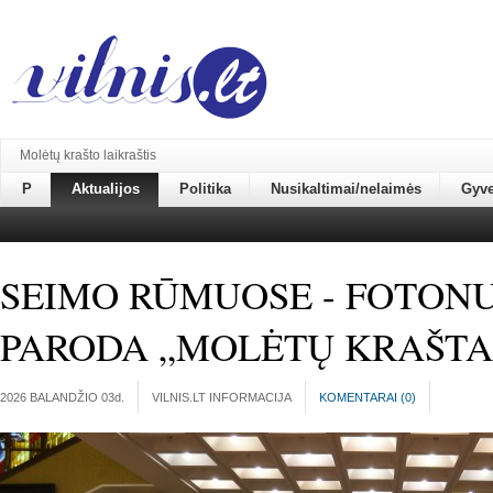
Molėtų krašto laikraštis
P
Aktualijos
Politika
Nusikaltimai/nelaimės
Gyv
SEIMO RŪMUOSE - FOTO
PARODA „MOLĖTŲ KRAŠTA
2026 BALANDŽIO 03
d.
VILNIS.LT INFORMACIJA
KOMENTARAI (
0
)