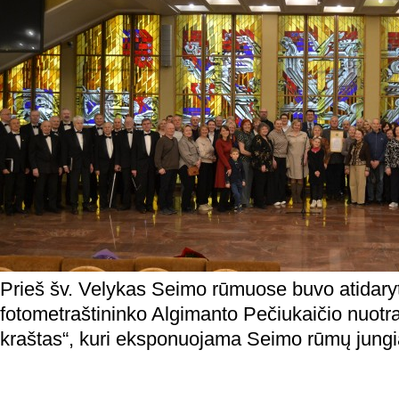
Prieš šv. Velykas Seimo rūmuose buvo atidary
fotometraštininko Algimanto Pečiukaičio nuotr
kraštas“, kuri eksponuojama Seimo rūmų jungia