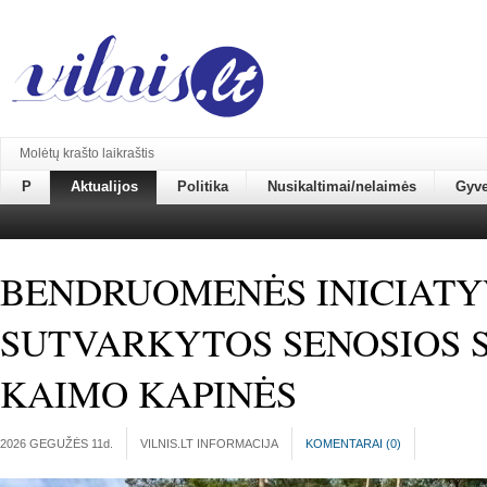
Molėtų krašto laikraštis
P
Aktualijos
Politika
Nusikaltimai/nelaimės
Gyv
BENDRUOMENĖS INICIATY
SUTVARKYTOS SENOSIOS S
KAIMO KAPINĖS
2026 GEGUŽĖS 11
d.
VILNIS.LT INFORMACIJA
KOMENTARAI (
0
)