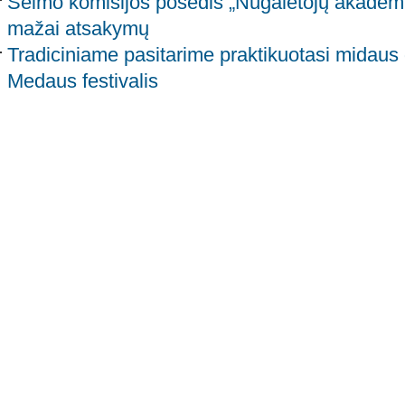
Seimo komisijos posėdis „Nugalėtojų akademij
mažai atsakymų
Tradiciniame pasitarime praktikuotasi midaus
Medaus festivalis