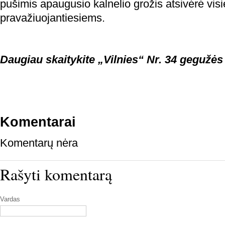
pušimis apaugusio kalnelio grožis atsivėrė vis
pravažiuojantiesiems.
Daugiau skaitykite „Vilnies“ Nr. 34 gegužės
Komentarai
Komentarų nėra
Rašyti komentarą
Vardas