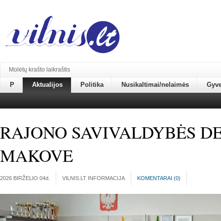
Molėtų krašto laikraštis
P
Aktualijos
Politika
Nusikaltimai/nelaimės
Gyv
RAJONO SAVIVALDYBĖS DE
MAKOVE
2026 BIRŽELIO 04
d.
VILNIS.LT INFORMACIJA
KOMENTARAI (
0
)