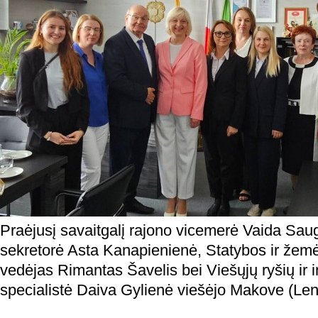
Praėjusį savaitgalį rajono vicemerė Vaida Sau
sekretorė Asta Kanapienienė, Statybos ir žemė
vedėjas Rimantas Šavelis bei Viešųjų ryšių ir 
specialistė Daiva Gylienė viešėjo Makove (Lenk