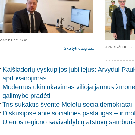
2026 BIRŽELIO 04
2026 BIRŽELIO 02
Skaityti daugiau...
Kaišiadorių vyskupijos jubiliejus: Arvydui Paukš
apdovanojimas
Modernus ūkininkavimas vilioja jaunus žmone
galimybė pradėti
Tris sukaktis šventė Molėtų socialdemokratai
Diskusijose apie socialines paslaugas – ir mol
Utenos regiono savivaldybių atstovų sambūri