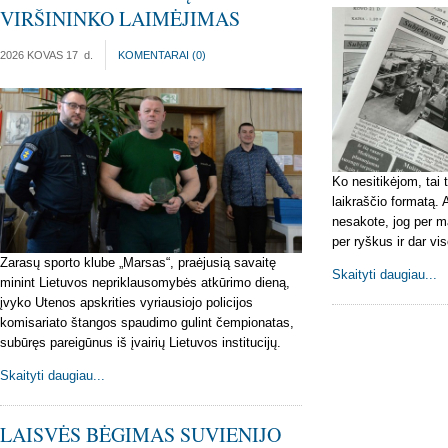
VIRŠININKO LAIMĖJIMAS
2026 KOVAS 17
d.
KOMENTARAI (
0
)
Ko nesitikėjom, tai 
laikraščio formatą. 
nesakote, jog per m
per ryškus ir dar vi
Zarasų sporto klube „Marsas“, praėjusią savaitę
Skaityti daugiau...
minint Lietuvos nepriklausomybės atkūrimo dieną,
įvyko Utenos apskrities vyriausiojo policijos
komisariato štangos spaudimo gulint čempionatas,
subūręs pareigūnus iš įvairių Lietuvos institucijų.
Skaityti daugiau...
LAISVĖS BĖGIMAS SUVIENIJO