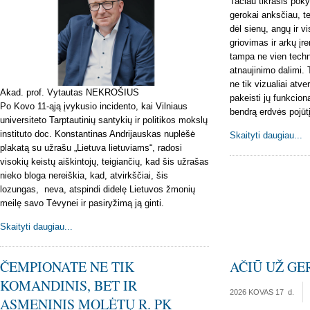
Tačiau tikrasis poky
gerokai anksčiau, te
dėl sienų, angų ir v
griovimas ir arkų įr
tampa ne vien techn
atnaujinimo dalimi. T
ne tik vizualiai atve
Akad. prof. Vytautas NEKROŠIUS
pakeisti jų funkcion
Po Kovo 11-ąją įvykusio incidento, kai Vilniaus
bendrą erdvės pojūtį
universiteto Tarptautinių santykių ir politikos mokslų
instituto doc. Konstantinas Andrijauskas nuplėšė
Skaityti daugiau...
plakatą su užrašu „Lietuva lietuviams“, radosi
visokių keistų aiškintojų, teigiančių, kad šis užrašas
nieko bloga nereiškia, kad, atvirkščiai, šis
lozungas, neva, atspindi didelę Lietuvos žmonių
meilę savo Tėvynei ir pasiryžimą ją ginti.
Skaityti daugiau...
ČEMPIONATE NE TIK
AČIŪ UŽ GE
KOMANDINIS, BET IR
2026 KOVAS 17
d.
ASMENINIS MOLĖTŲ R. PK