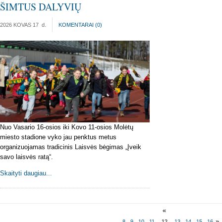
ŠIMTUS DALYVIŲ
2026 KOVAS 17
d.
KOMENTARAI (
0
)
Nuo Vasario 16-osios iki Kovo 11-osios Molėtų
miesto stadione vyko jau penktus metus
organizuojamas tradicinis Laisvės bėgimas „Įveik
savo laisvės ratą“.
Skaityti daugiau...
«
»
8
9
10
11
12
13
14
15
16