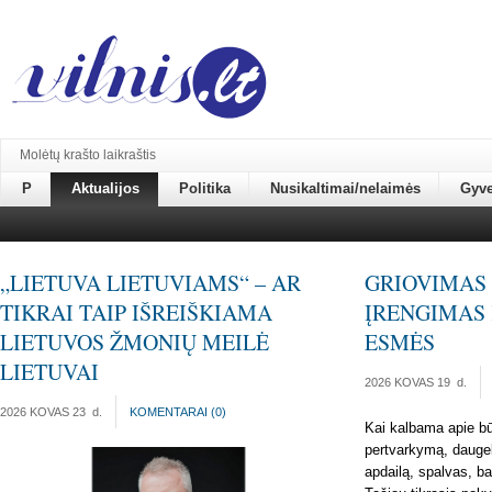
Molėtų krašto laikraštis
P
Aktualijos
Politika
Nusikaltimai/nelaimės
Gyv
„LIETUVA LIETUVIAMS“ – AR
GRIOVIMAS 
TIKRAI TAIP IŠREIŠKIAMA
ĮRENGIMAS 
LIETUVOS ŽMONIŲ MEILĖ
ESMĖS
LIETUVAI
2026 KOVAS 19
d.
2026 KOVAS 23
d.
KOMENTARAI (
0
)
Kai kalbama apie bū
pertvarkymą, daugel
apdailą, spalvas, b