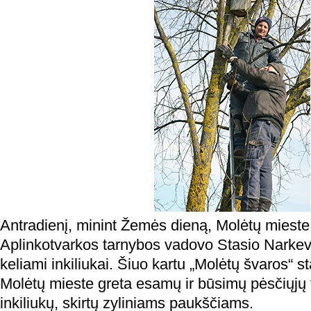
Antradienį, minint Žemės dieną, Molėtų miest
Aplinkotvarkos tarnybos vadovo Stasio Narkevi
keliami inkiliukai. Šiuo kartu „Molėtų švaros“ st
Molėtų mieste greta esamų ir būsimų pėsčiųjų 
inkiliukų, skirtų zyliniams paukščiams.