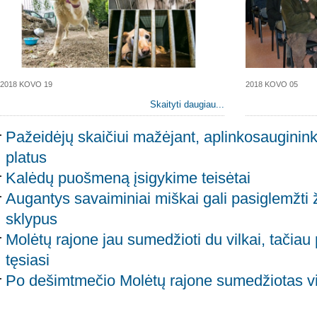
2018 KOVO 19
2018 KOVO 05
Skaityti daugiau...
Pažeidėjų skaičiui mažėjant, aplinkosauginink
platus
Kalėdų puošmeną įsigykime teisėtai
Augantys savaiminiai miškai gali pasiglemžti 
sklypus
Molėtų rajone jau sumedžioti du vilkai, tačia
tęsiasi
Po dešimtmečio Molėtų rajone sumedžiotas v