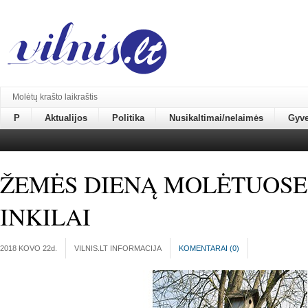
Molėtų krašto laikraštis
P
Aktualijos
Politika
Nusikaltimai/nelaimės
Gyv
ŽEMĖS DIENĄ MOLĖTUOSE
INKILAI
2018 KOVO 22
d.
VILNIS.LT INFORMACIJA
KOMENTARAI (
0
)