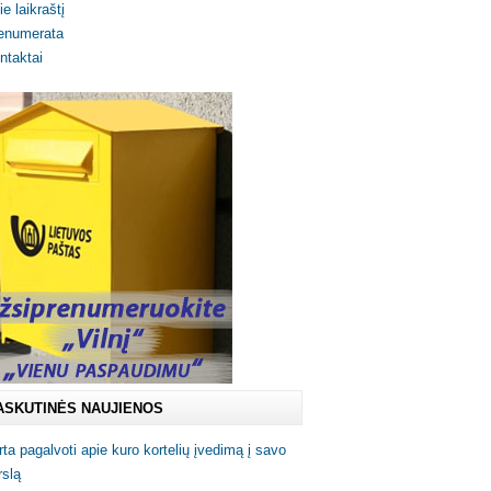
ie laikraštį
enumerata
ntaktai
ASKUTINĖS NAUJIENOS
rta pagalvoti apie kuro kortelių įvedimą į savo
rslą