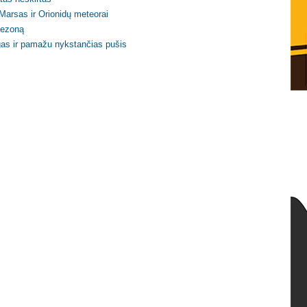
 Marsas ir Orionidų meteorai
sezoną
gas ir pamažu nykstančias pušis