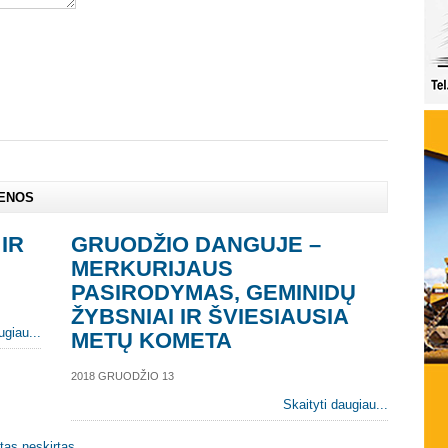
IENOS
IR
GRUODŽIO DANGUJE –
MERKURIJAUS
PASIRODYMAS, GEMINIDŲ
ŽYBSNIAI IR ŠVIESIAUSIA
ugiau...
METŲ KOMETA
2018 GRUODŽIO 13
Skaityti daugiau...
itas neskirtas