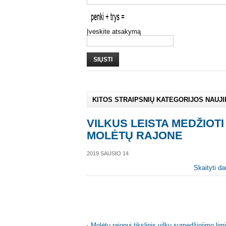
Įveskite atsakymą
SIŲSTI
KITOS STRAIPSNIŲ KATEGORIJOS NAUJ
VILKUS LEISTA MEDŽIOTI 
MOLĖTŲ RAJONE
2019 SAUSIO 14
Skaityti da
Molėtų rajonui tikslinis vilkų sumedžiojimo lim