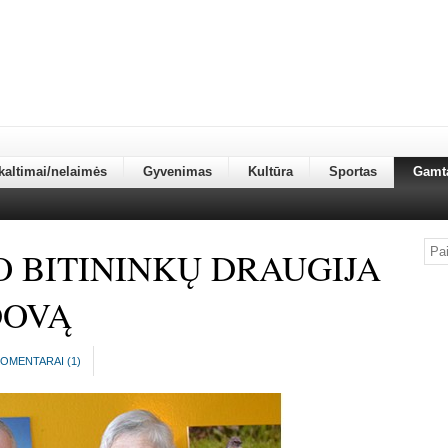
kaltimai/nelaimės
Gyvenimas
Kultūra
Sportas
Gamt
 BITININKŲ DRAUGIJA
DOVĄ
OMENTARAI (
1
)