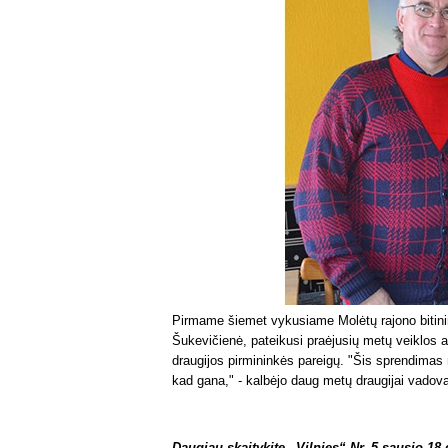
Pirmame šiemet vykusiame Molėtų rajono bitinin
Šukevičienė, pateikusi praėjusių metų veiklos at
draugijos pirmininkės pareigų. "Šis sprendimas
kad gana," - kalbėjo daug metų draugijai vadova
Daugiau skaitykite „Vilnies“ Nr. 5 sausio 18 