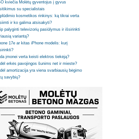
O kviečia Molėtų gyventojus į gyvus
sitikimus su specialistais
plūdimio kosmetikos rinkinys: ką tikrai verta
siimti ir ko galima atsisakyti?
ip palyginti televizorių pasiūlymus ir išsirinkti
riausią variantą?
hone 17e ar kitas iPhone modelis: kurį
sirinkti?
da įmonei verta keisti elektros tiekėją?
dėl erkės pavojingos šunims net ir mieste?
dėl amortizacija yra viena svarbiausių bėgimo
tų savybių?