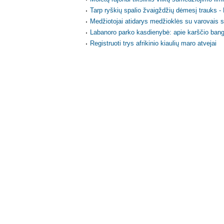
Tarp ryškių spalio žvaigždžių dėmesį trauks -
Medžiotojai atidarys medžioklės su varovais 
Labanoro parko kasdienybė: apie karščio ban
Registruoti trys afrikinio kiaulių maro atvejai