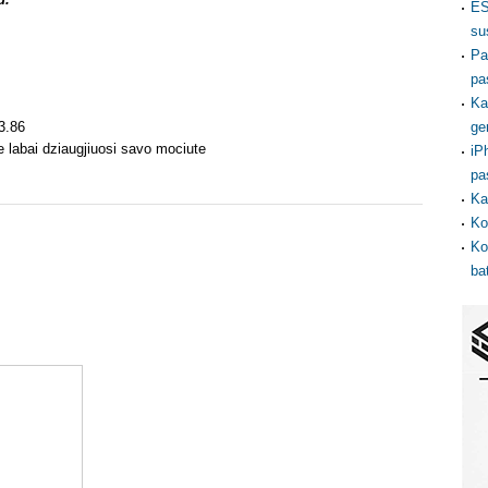
ES
su
Pa
pa
Ka
3.86
ge
 labai dziaugjiuosi savo mociute
iP
pa
Ka
Ko
Ko
ba