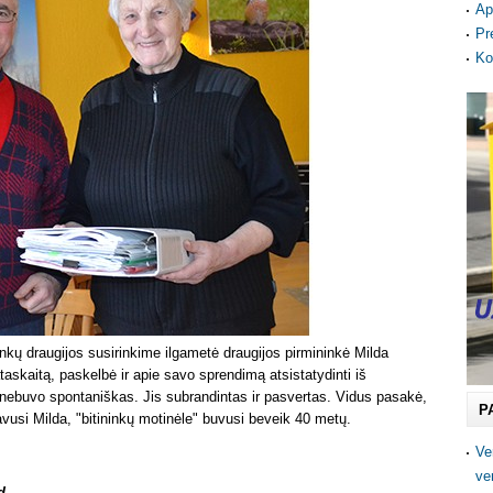
Ap
Pr
Ko
kų draugijos susirinkime ilgametė draugijos pirmininkė Milda
askaitą, paskelbė ir apie savo sprendimą atsistatydinti iš
 nebuvo spontaniškas. Jis subrandintas ir pasvertas. Vidus pasakė,
P
vusi Milda, "bitininkų motinėle" buvusi beveik 40 metų.
Ve
ve
d.