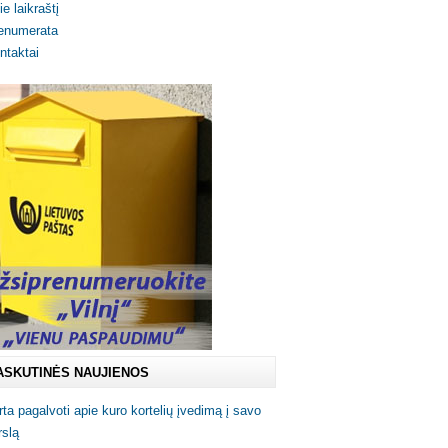
ie laikraštį
enumerata
ntaktai
ASKUTINĖS NAUJIENOS
rta pagalvoti apie kuro kortelių įvedimą į savo
rslą