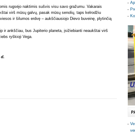
Ap
omis rugsėjo naktimis sušvis visu savo gražumu. Vakarais
Pr
aukštai virš mūsų galvų, pasak mūsų senolių, taps kelrodžiu
Ko
viesos ir šilumos erdvę – aukščiausiojo Dievo buveinę, plytinčią
 ir ankščiau, bus Jupiterio planeta, įsižiebianti neaukštai virš
žiebs ryškioji Vega.
 d.
P
Ve
ve