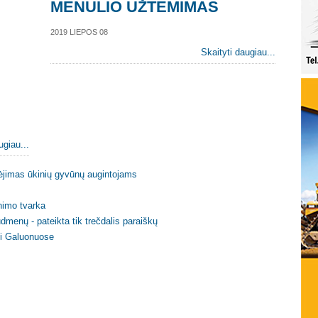
MĖNULIO UŽTEMIMAS
2019 LIEPOS 08
Skaityti daugiau...
ugiau...
spėjimas ūkinių gyvūnų augintojams
inimo tvarka
menų - pateikta tik trečdalis paraiškų
ei Galuonuose