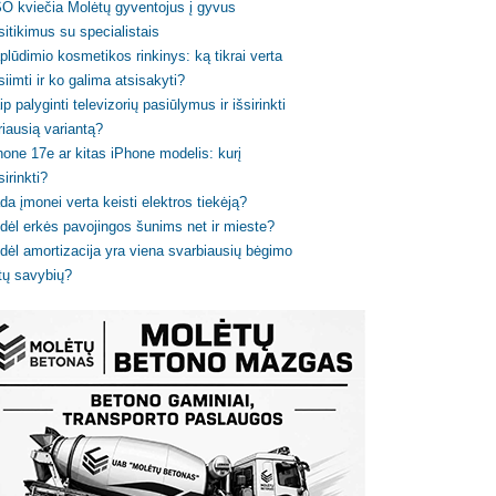
O kviečia Molėtų gyventojus į gyvus
sitikimus su specialistais
plūdimio kosmetikos rinkinys: ką tikrai verta
siimti ir ko galima atsisakyti?
ip palyginti televizorių pasiūlymus ir išsirinkti
riausią variantą?
hone 17e ar kitas iPhone modelis: kurį
sirinkti?
da įmonei verta keisti elektros tiekėją?
dėl erkės pavojingos šunims net ir mieste?
dėl amortizacija yra viena svarbiausių bėgimo
tų savybių?