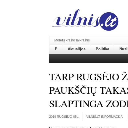
Molėtų krašto laikraštis
P
Aktualijos
Politika
Nusi
TARP RUGSĖJO Ž
PAUKŠČIŲ TAKAS
SLAPTINGA ZOD
2019 RUGSĖJO 05
d.
VILNIS.LT INFORMACIJA