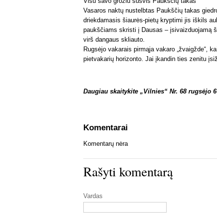
Visu savo grožiu sušvis Paukščių takas
Vasaros naktų nustelbtas Paukščių takas giedr
driekdamasis šiaurės-pietų kryptimi jis iškils 
paukščiams skristi į Dausas – įsivaizduojamą š
virš dangaus skliauto.
Rugsėjo vakarais pirmąja vakaro „žvaigžde“, kaip
pietvakarių horizonto. Jai įkandin ties zenitu įsi
Daugiau skaitykite „Vilnies“ Nr. 68 rugsėjo 6
Komentarai
Komentarų nėra
Rašyti komentarą
Vardas