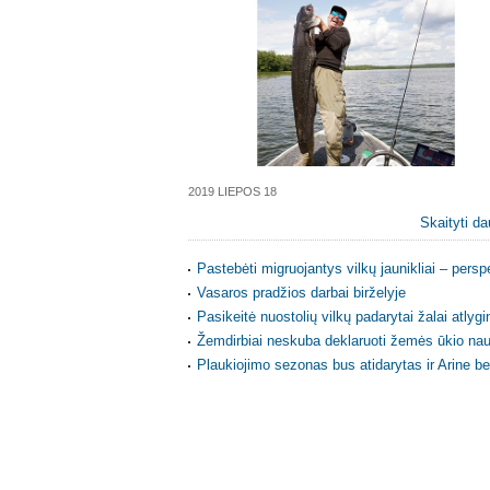
2019 LIEPOS 18
Skaityti da
Pastebėti migruojantys vilkų jaunikliai – per
Vasaros pradžios darbai birželyje
Pasikeitė nuostolių vilkų padarytai žalai atlyg
Žemdirbiai neskuba deklaruoti žemės ūkio naud
Plaukiojimo sezonas bus atidarytas ir Arine b