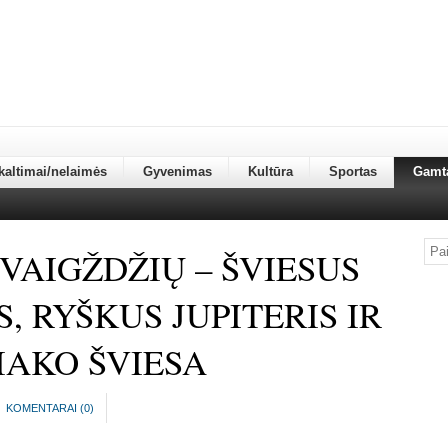
kaltimai/nelaimės
Gyvenimas
Kultūra
Sportas
Gamt
VAIGŽDŽIŲ – ŠVIESUS
, RYŠKUS JUPITERIS IR
IAKO ŠVIESA
KOMENTARAI (
0
)