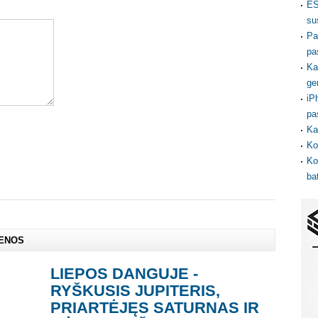
ES
su
Pa
pa
Ka
ge
iP
pa
Ka
Ko
Ko
ba
IENOS
LIEPOS DANGUJE -
RYŠKUSIS JUPITERIS,
PRIARTĖJĘS SATURNAS IR