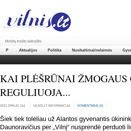
Molėtų krašto laikraštis
P
Aktualijos
Politika
Nusikaltimai/nelaimės
Gyv
KAI PLĖŠRŪNAI ŽMOGAUS
REGULIUOJA...
2021 SPALIO 11
d.
VILNIS.LT INFORMACIJA
KOMENTARAI (
0
)
Šiek tiek tolėliau už Alantos gyvenantis ūkini
Daunoravičius per „Vilnį“ nusprendė perduoti li