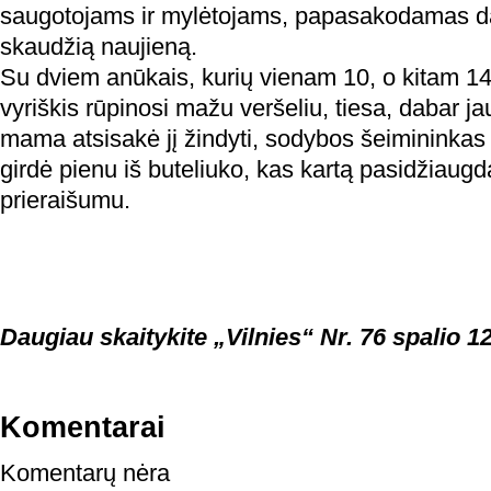
saugotojams ir mylėtojams, papasakodamas dar
skaudžią naujieną.
Su dviem anūkais, kurių vienam 10, o kitam 14 
vyriškis rūpinosi mažu veršeliu, tiesa, dabar 
mama atsisakė jį žindyti, sodybos šeimininkas
girdė pienu iš buteliuko, kas kartą pasidžiaugd
prieraišumu.
Daugiau skaitykite „Vilnies“ Nr. 76 spalio 1
Komentarai
Komentarų nėra