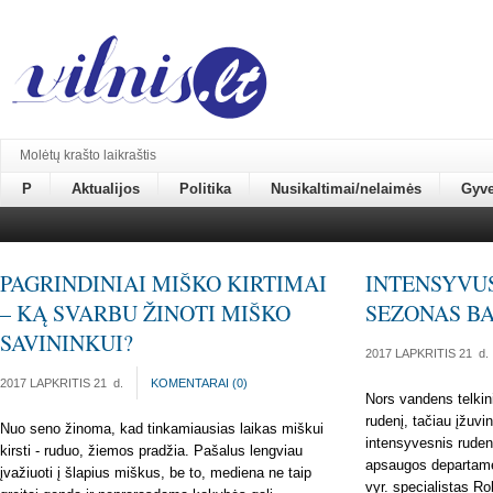
Molėtų krašto laikraštis
P
Aktualijos
Politika
Nusikaltimai/nelaimės
Gyv
PAGRINDINIAI MIŠKO KIRTIMAI
INTENSYVUS
– KĄ SVARBU ŽINOTI MIŠKO
SEZONAS BA
SAVININKUI?
2017 LAPKRITIS 21
d.
2017 LAPKRITIS 21
d.
KOMENTARAI (
0
)
Nors vandens telkini
rudenį, tačiau įžuv
Nuo seno žinoma, kad tinkamiausias laikas miškui
intensyvesnis ruden
kirsti - ruduo, žiemos pradžia. Pašalus lengviau
apsaugos departame
įvažiuoti į šlapius miškus, be to, mediena ne taip
vyr. specialistas R