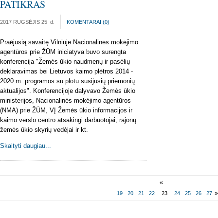
PATIKRAS
2017 RUGSĖJIS 25
d.
KOMENTARAI (
0
)
Praėjusią savaitę Vilniuje Nacionalinės mokėjimo
agentūros prie ŽŪM iniciatyva buvo surengta
konferencija "Žemės ūkio naudmenų ir pasėlių
deklaravimas bei Lietuvos kaimo plėtros 2014 -
2020 m. programos su plotu susijusių priemonių
aktualijos". Konferencijoje dalyvavo Žemės ūkio
ministerijos, Nacionalinės mokėjimo agentūros
(NMA) prie ŽŪM, VĮ Žemės ūkio informacijos ir
kaimo verslo centro atsakingi darbuotojai, rajonų
žemės ūkio skyrių vedėjai ir kt.
Skaityti daugiau...
«
19
20
21
22
23
24
25
26
27