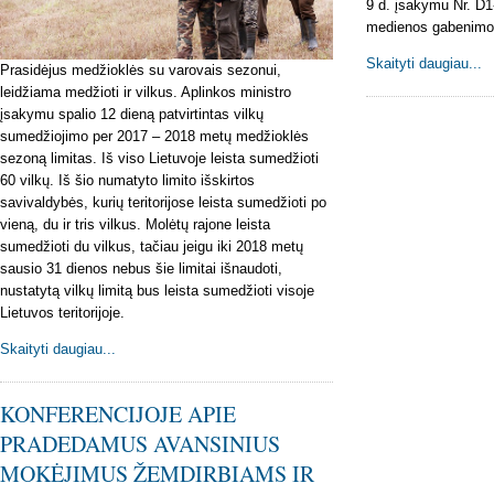
9 d. įsakymu Nr. D1
medienos gabenimo 
Skaityti daugiau...
Prasidėjus medžioklės su varovais sezonui,
leidžiama medžioti ir vilkus. Aplinkos ministro
įsakymu spalio 12 dieną patvirtintas vilkų
sumedžiojimo per 2017 – 2018 metų medžioklės
sezoną limitas. Iš viso Lietuvoje leista sumedžioti
60 vilkų. Iš šio numatyto limito išskirtos
savivaldybės, kurių teritorijose leista sumedžioti po
vieną, du ir tris vilkus. Molėtų rajone leista
sumedžioti du vilkus, tačiau jeigu iki 2018 metų
sausio 31 dienos nebus šie limitai išnaudoti,
nustatytą vilkų limitą bus leista sumedžioti visoje
Lietuvos teritorijoje.
Skaityti daugiau...
KONFERENCIJOJE APIE
PRADEDAMUS AVANSINIUS
MOKĖJIMUS ŽEMDIRBIAMS IR