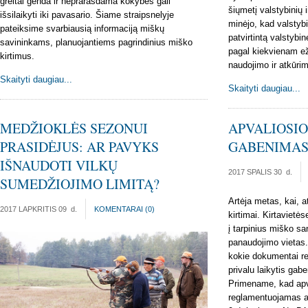
greitai genda ir neprarasdama kokybės gali
šiųmetį valstybinių
išsilaikyti iki pavasario. Šiame straipsnelyje
minėjo, kad valstybi
pateiksime svarbiausią informaciją miškų
patvirtintą valstyb
savininkams, planuojantiems pagrindinius miško
pagal kiekvienam eže
kirtimus.
naudojimo ir atkūri
Skaityti daugiau...
Skaityti daugiau...
MEDŽIOKLĖS SEZONUI
APVALIOSI
PRASIDĖJUS: AR PAVYKS
GABENIMAS
IŠNAUDOTI VILKŲ
2017 SPALIS 30
d.
SUMEDŽIOJIMO LIMITĄ?
Artėja metas, kai, 
2017 LAPKRITIS 09
d.
KOMENTARAI (
0
)
kirtimai. Kirtaviet
į tarpinius miško s
panaudojimo vietas. 
kokie dokumentai rei
privalu laikytis gab
Primename, kad ap
reglamentuojamas ap