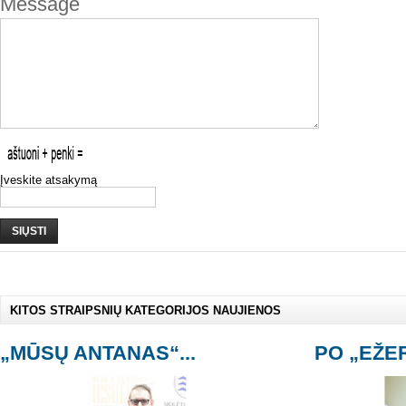
Message
Įveskite atsakymą
SIŲSTI
KITOS STRAIPSNIŲ KATEGORIJOS NAUJIENOS
„MŪSŲ ANTANAS“...
PO „EŽER