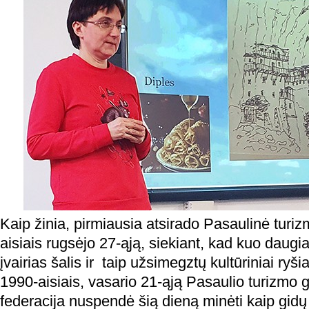
Kaip žinia, pirmiausia atsirado Pasaulinė turi
aisiais rugsėjo 27-ąją, siekiant, kad kuo daugi
įvairias šalis ir taip užsimegztų kultūriniai ryš
1990-aisiais, vasario 21-ąją Pasaulio turizmo 
federacija nuspendė šią dieną minėti kaip gidų