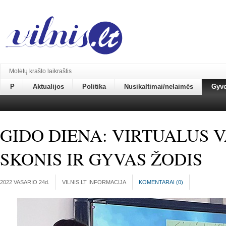
Molėtų krašto laikraštis
P
Aktualijos
Politika
Nusikaltimai/nelaimės
Gyv
GIDO DIENA: VIRTUALUS V
SKONIS IR GYVAS ŽODIS
2022 VASARIO 24
d.
VILNIS.LT INFORMACIJA
KOMENTARAI (
0
)