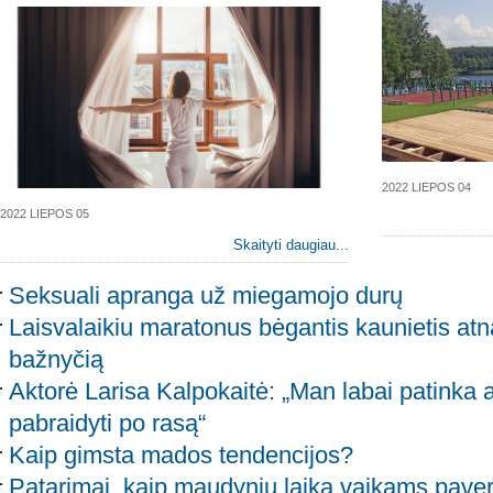
2022 LIEPOS 04
2022 LIEPOS 05
Skaityti daugiau...
Seksuali apranga už miegamojo durų
Laisvalaikiu maratonus bėgantis kaunietis atn
bažnyčią
Aktorė Larisa Kalpokaitė: „Man labai patinka ank
pabraidyti po rasą“
Kaip gimsta mados tendencijos?
Patarimai, kaip maudynių laiką vaikams paver