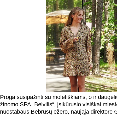
Proga susipažinti su molėtiškiams, o ir daugeli
žinomo SPA „Belvilis“, įsikūrusio visiškai mies
nuostabaus Bebrusų ežero, naująja direktore 