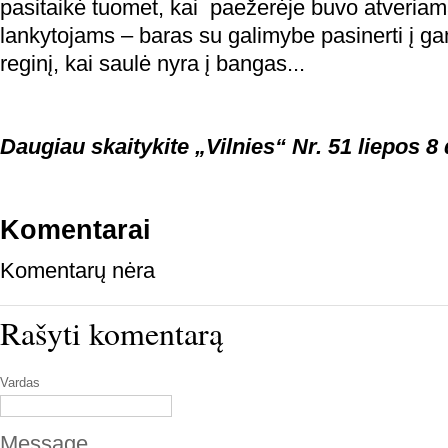
pasitaikė tuomet, kai paežerėje buvo atveria
lankytojams – baras su galimybe pasinerti į g
reginį, kai saulė nyra į bangas...
Daugiau skaitykite „Vilnies“ Nr. 51 liepos 8 
Komentarai
Komentarų nėra
Rašyti komentarą
Vardas
Message