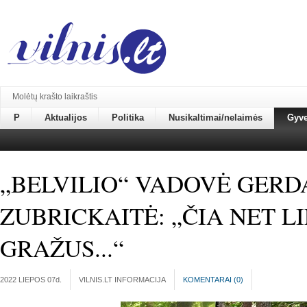
Molėtų krašto laikraštis
P
Aktualijos
Politika
Nusikaltimai/nelaimės
Gyv
„BELVILIO“ VADOVĖ GERD
ZUBRICKAITĖ: „ČIA NET L
GRAŽUS...“
2022 LIEPOS 07
d.
VILNIS.LT INFORMACIJA
KOMENTARAI (
0
)