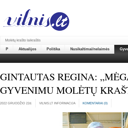
Molėtų krašto laikraštis
P
Aktualijos
Politika
Nusikaltimai/nelaimės
Gyv
GINTAUTAS REGINA: „MĖG
GYVENIMU MOLĖTŲ KRAŠTE
2022 GRUODŽIO 22
d.
VILNIS.LT INFORMACIJA
KOMENTARAI (
0
)