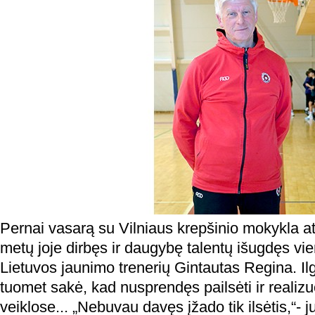
Pernai vasarą su Vilniaus krepšinio mokykla a
metų joje dirbęs ir daugybę talentų išugdęs vi
Lietuvos jaunimo trenerių Gintautas Regina. Il
tuomet sakė, kad nusprendęs pailsėti ir realizu
veiklose... „Nebuvau davęs įžado tik ilsėtis,“-