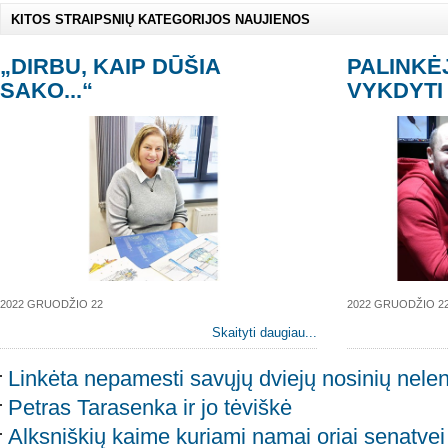
KITOS STRAIPSNIŲ KATEGORIJOS NAUJIENOS
„DIRBU, KAIP DŪŠIA
PALINKĖ
SAKO...“
VYKDYTI
2022 GRUODŽIO 22
2022 GRUODŽIO 2
Skaityti daugiau...
Linkėta nepamesti savųjų dviejų nosinių nele
Petras Tarasenka ir jo tėviškė
Alksniškių kaime kuriami namai oriai senatvei