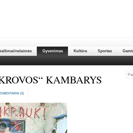
kaltimai/nelaimės
Gyvenimas
Kultūra
Sportas
Gamt
ŠKROVOS“ KAMBARYS
OMENTARAI (
0
)