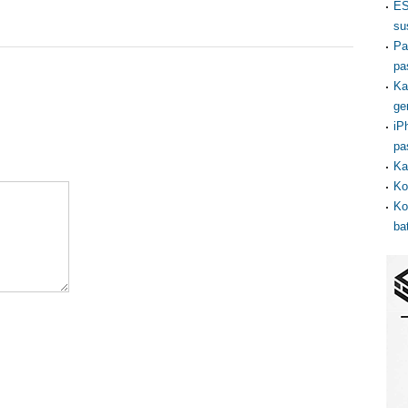
ES
su
Pa
pa
Ka
ge
iP
pa
Ka
Ko
Ko
ba