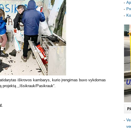
Ap
Pr
Ko
ai atidarytas iškrovos kambarys, kurio įrengimas buvo vykdomas
projektą ,,Išsikrauk/Pasikrauk“.
d.
P
Ve
ve