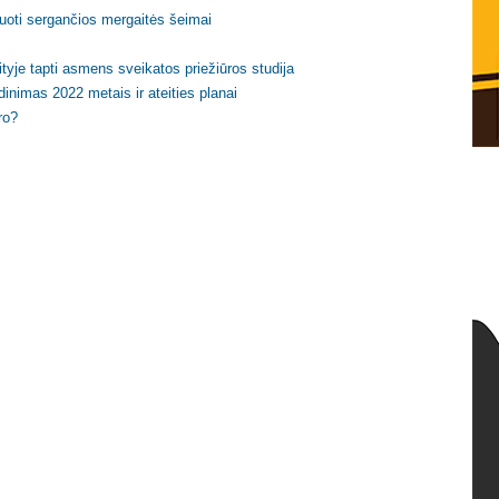
uoti sergančios mergaitės šeimai
ityje tapti asmens sveikatos priežiūros studija
dinimas 2022 metais ir ateities planai
ro?