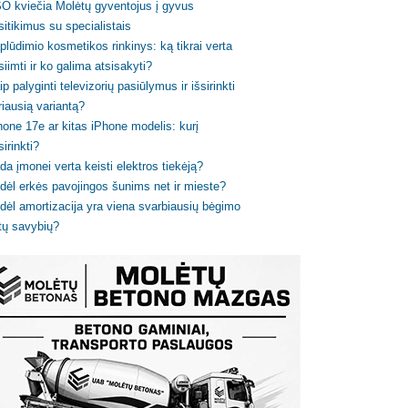
O kviečia Molėtų gyventojus į gyvus
sitikimus su specialistais
plūdimio kosmetikos rinkinys: ką tikrai verta
siimti ir ko galima atsisakyti?
ip palyginti televizorių pasiūlymus ir išsirinkti
riausią variantą?
hone 17e ar kitas iPhone modelis: kurį
sirinkti?
da įmonei verta keisti elektros tiekėją?
dėl erkės pavojingos šunims net ir mieste?
dėl amortizacija yra viena svarbiausių bėgimo
tų savybių?