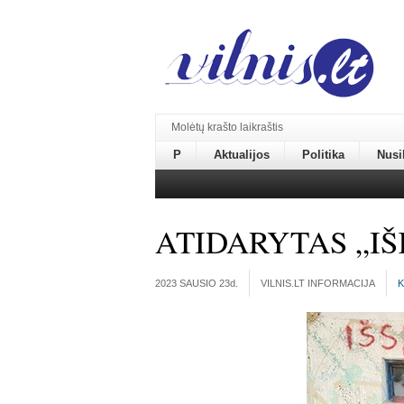
Molėtų krašto laikraštis
P
Aktualijos
Politika
Nusi
ATIDARYTAS „I
2023 SAUSIO 23
d.
VILNIS.LT INFORMACIJA
K