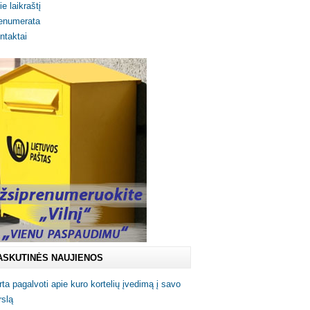
ie laikraštį
enumerata
ntaktai
ASKUTINĖS NAUJIENOS
rta pagalvoti apie kuro kortelių įvedimą į savo
rslą