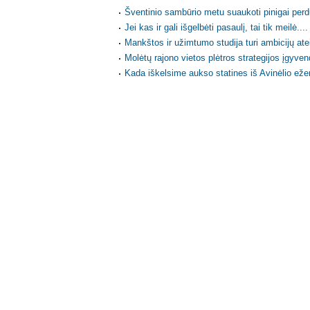
Šventinio sambūrio metu suaukoti pinigai perd
Jei kas ir gali išgelbėti pasaulį, tai tik meilė....
Mankštos ir užimtumo studija turi ambicijų ate
Molėtų rajono vietos plėtros strategijos įgyven
Kada iškelsime aukso statines iš Avinėlio eže