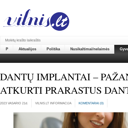
Molėtų krašto laikraštis
P
Aktualijos
Politika
Nusikaltimai/nelaimės
Gyv
DANTŲ IMPLANTAI – PAŽ
ATKURTI PRARASTUS DAN
2023 VASARIO 21
d.
VILNIS.LT INFORMACIJA
KOMENTARAI (
0
)