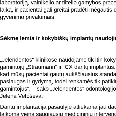
laboratoriją, vainikėlio ar tiltelio gamybos pro
laiką, ir pacientai gali greitai pradėti mėgauti
gyvenimo privalumais.
Sėkmę lemia ir kokybiškų implantų naudoj
„Jelendentos“ klinikose naudojame tik itin ko
gamintojų „Straumann“ ir ICX dantų implantus.
kad mūsų pacientai gautų aukščiausius standar
paslaugas ir gydymą, todėl renkamės tik patik
gamintojus“, – sako „Jelendentos“ odontologijo
Jelena Vetoševa.
Dantų implantacija pasaulyje atliekama jau dau
laikoma viena saugiausių medicininių intervenci