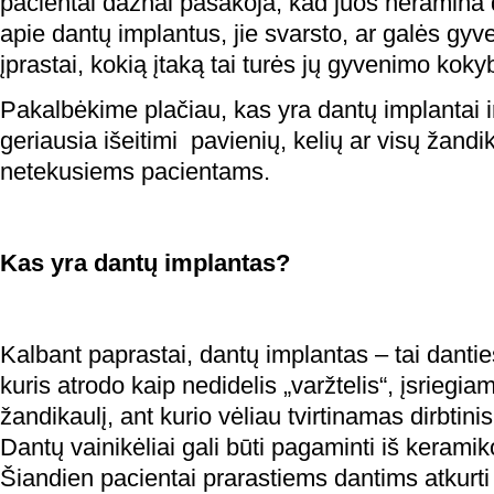
pacientai dažnai pasakoja, kad juos neramina
apie dantų implantus, jie svarsto, ar galės gyven
įprastai, kokią įtaką tai turės jų gyvenimo koky
Pakalbėkime plačiau, kas yra dantų implantai i
geriausia išeitimi pavienių, kelių ar visų žandi
netekusiems pacientams.
Kas yra dantų implantas?
Kalbant paprastai, dantų implantas – tai dantie
kuris atrodo kaip nedidelis „varžtelis“, įsriegia
žandikaulį, ant kurio vėliau tvirtinamas dirbtinis
Dantų vainikėliai gali būti pagaminti iš keramik
Šiandien pacientai prarastiems dantims atkurti