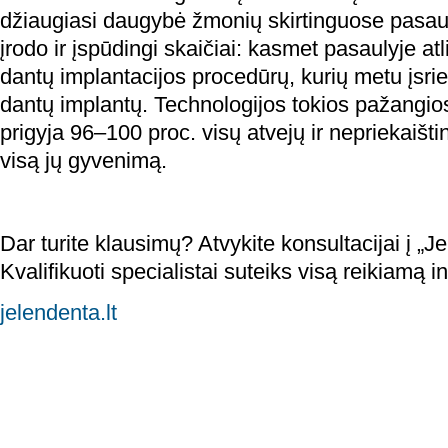
džiaugiasi daugybė žmonių skirtinguose pasau
įrodo ir įspūdingi skaičiai: kasmet pasaulyje a
dantų implantacijos procedūrų, kurių metu įsri
dantų implantų. Technologijos tokios pažangio
prigyja 96–100 proc. visų atvejų ir nepriekaiš
visą jų gyvenimą.
Dar turite klausimų? Atvykite konsultacijai į „Je
Kvalifikuoti specialistai suteiks visą reikiamą i
jelendenta.lt