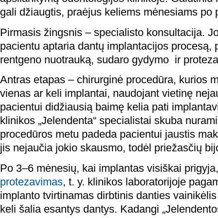
gali džiaugtis, praėjus keliems mėnesiams po
Pirmasis žingsnis – specialisto konsultacija. 
pacientu aptaria dantų implantacijos procesą
rentgeno nuotrauką, sudaro gydymo ir proteza
Antras etapas – chirurginė procedūra, kurios 
vienas ar keli implantai, naudojant vietinę ne
pacientui didžiausią baimę kelia pati implantav
klinikos „Jelendenta“ specialistai skuba nuramin
procedūros metu padeda pacientui jaustis maks
jis nejaučia jokio skausmo, todėl priežasčių bijot
Po 3–6 mėnesių, kai implantas visiškai prigyja
protezavimas
, t. y. klinikos laboratorijoje pag
implanto tvirtinamas dirbtinis danties vainikėlis a
keli šalia esantys dantys. Kadangi „Jelendentos