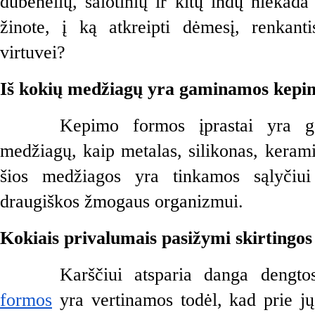
dubenėlių, salotinių ir kitų indų niekada
žinote, į ką atkreipti dėmesį, renkanti
virtuvei?
Iš kokių medžiagų yra gaminamos kepi
Kepimo formos įprastai yra g
medžiagų, kaip metalas, silikonas, keramik
šios medžiagos yra tinkamos sąlyčiui
draugiškos žmogaus organizmui.
Kokiais privalumais pasižymi skirtingo
Karščiui atsparia danga dengto
formos
 yra vertinamos todėl, kad prie jų