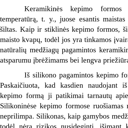
Keramikinės kepimo formos it
temperatūrą, t. y., juose esantis maistas i
šiltas. Kaip ir stiklinės kepimo formos, š
maisto kvapų, todėl jos yra tinkamos įvaira
natūralių medžiagų pagamintos keramikin
atsparumu įbrėžimams bei lengva priežiūr
Iš silikono pagamintos kepimo fo
Paskaičiuota, kad kasdien naudojant iš
kepimo formą ji patikimai tarnautų apie
Silikoninėse kepimo formose ruošiamas m
neprilimpa. Silikonas, kaip gamybos medžia
todėl nėra rizikos nusideginti, išimant k