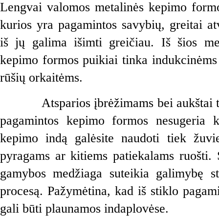
Lengvai valomos metalinės kepimo formos
kurios yra pagamintos savybių, greitai atv
iš jų galima išimti greičiau. Iš šios m
kepimo formos puikiai tinka indukcinėms 
rūšių orkaitėms.
Atsparios įbrėžimams bei aukštai te
pagamintos kepimo formos nesugeria kv
kepimo indą galėsite naudoti tiek žuvie
pyragams ar kitiems patiekalams ruošti. 
gamybos medžiaga suteikia galimybę st
procesą. Pažymėtina, kad iš stiklo pagam
gali būti plaunamos indaplovėse.