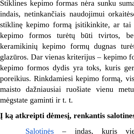
Stiklines kepimo formas nėra sunku sumai
indais, netinkančiais naudojimui orkaitės
stiklinę kepimo formą įsitikinkite, ar tai t
kepimo formos turėtų būti tvirtos, bet
keramikinių kepimo formų dugnas turėt
glazūros. Dar vienas kriterijus – kepimo f
kepimo formos dydis yra toks, kuris geria
poreikius. Rinkdamiesi kepimo formą, visa
maisto dažniausiai ruošiate vienu metu,
mėgstate gaminti ir t. t.
Į ką atkreipti dėmesį, renkantis salotine
Salotinės
 – indas, kuris vie