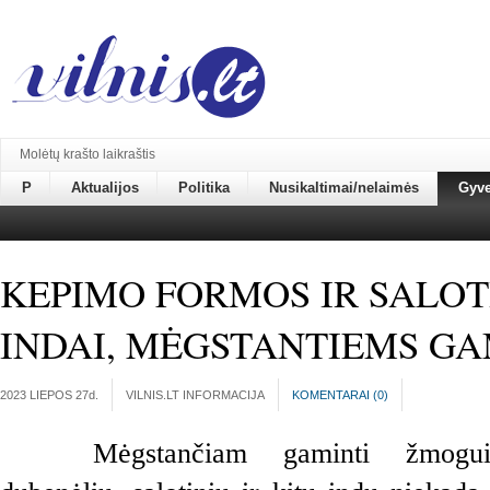
Molėtų krašto laikraštis
P
Aktualijos
Politika
Nusikaltimai/nelaimės
Gyv
KEPIMO FORMOS IR SALOT
INDAI, MĖGSTANTIEMS GA
2023 LIEPOS 27
d.
VILNIS.LT INFORMACIJA
KOMENTARAI (
0
)
Mėgstančiam gaminti žmogu