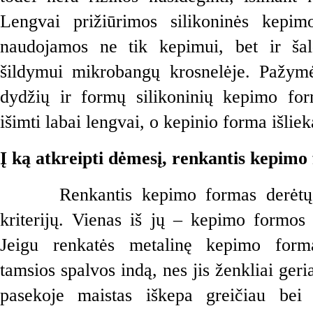
Lengvai prižiūrimos silikoninės kepim
naudojamos ne tik kepimui, bet ir šal
šildymui mikrobangų krosnelėje. Pažymėt
dydžių ir formų silikoninių kepimo for
išimti labai lengvai, o kepinio forma išliek
Į ką atkreipti dėmesį, renkantis kepimo
Renkantis kepimo formas derėtų a
kriterijų. Vienas iš jų – kepimo formos
Jeigu renkatės metalinę kepimo formą,
tamsios spalvos indą, nes jis ženkliai geri
pasekoje maistas iškepa greičiau bei 