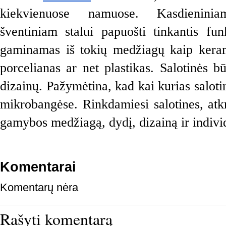
kiekvienuose namuose. Kasdieninia
šventiniam stalui papuošti tinkantis fun
gaminamas iš tokių medžiagų kaip kerami
porcelianas ar net plastikas. Salotinės bū
dizainų. Pažymėtina, kad kai kurias salotin
mikrobangėse. Rinkdamiesi salotines, atkr
gamybos medžiagą, dydį, dizainą ir individ
Komentarai
Komentarų nėra
Rašyti komentarą