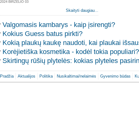
2024 BIRŽELIO 03
Skaityti daugiau...
Valgomasis kambarys - kaip įsirengti?
Kokius Guess batus pirkti?
Kokią plaukų kaukę naudoti, kai plaukai išsa
Korėjietiška kosmetika - kodėl tokia populiari?
Skirtingų rūšių plytelės: kokias plyteles pasiri
Pradžia
Aktualijos
Politika
Nusikaltimai/nelaimės
Gyvenimo būdas
Ku