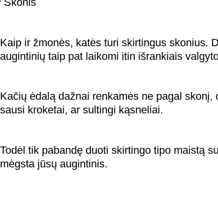
Skonis
Kaip ir žmonės, katės turi skirtingus skonius.
augintinių taip pat laikomi itin išrankiais valgyto
Kačių ėdalą dažnai renkamės ne pagal skonį, o 
sausi kroketai, ar sultingi kąsneliai.
Todėl tik pabandę duoti skirtingo tipo maistą suž
mėgsta jūsų augintinis.