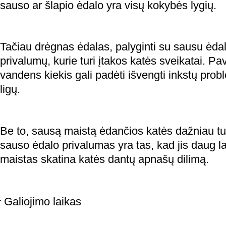
sauso ar šlapio ėdalo yra visų kokybės lygių.
Tačiau drėgnas ėdalas, palyginti su sausu ėdalu
privalumų, kurie turi įtakos katės sveikatai. Pav
vandens kiekis gali padėti išvengti inkstų pro
ligų.
Be to, sausą maistą ėdančios katės dažniau tur
sauso ėdalo privalumas yra tas, kad jis daug l
maistas skatina katės dantų apnašų dilimą.
Galiojimo laikas