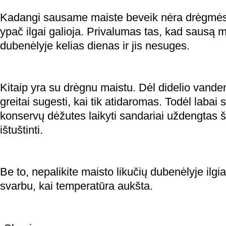
Kadangi sausame maiste beveik nėra drėgmės,
ypač ilgai galioja. Privalumas tas, kad sausą m
dubenėlyje kelias dienas ir jis nesuges.
Kitaip yra su drėgnu maistu. Dėl didelio vandens
greitai sugesti, kai tik atidaromas. Todėl labai 
konservų dėžutes laikyti sandariai uždengtas ša
ištuštinti.
Be to, nepalikite maisto likučių dubenėlyje ilgia
svarbu, kai temperatūra aukšta.