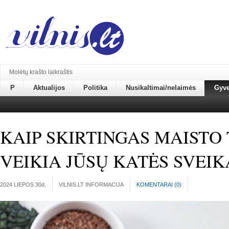
Molėtų krašto laikraštis
P
Aktualijos
Politika
Nusikaltimai/nelaimės
Gyv
KAIP SKIRTINGAS MAISTO 
VEIKIA JŪSŲ KATĖS SVEIK
2024 LIEPOS 30
d.
VILNIS.LT INFORMACIJA
KOMENTARAI (
0
)