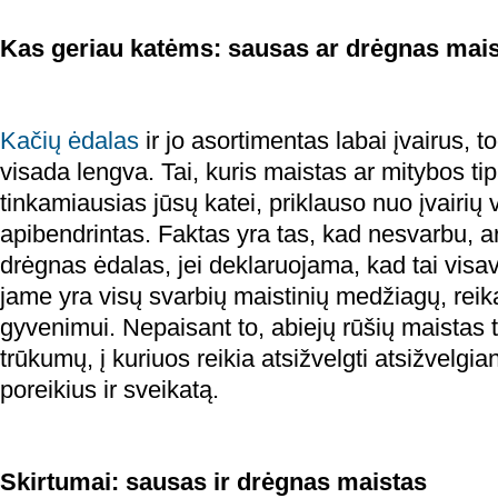
Kas geriau katėms: sausas ar drėgnas mai
Kačių ėdalas
ir jo asortimentas labai įvairus, to
visada lengva. Tai, kuris maistas ar mitybos tip
tinkamiausias jūsų katei, priklauso nuo įvairių v
apibendrintas. Faktas yra tas, kad nesvarbu, ar
drėgnas ėdalas, jei deklaruojama, kad tai visav
jame yra visų svarbių maistinių medžiagų, reik
gyvenimui. Nepaisant to, abiejų rūšių maistas t
trūkumų, į kuriuos reikia atsižvelgti atsižvelgian
poreikius ir sveikatą.
Skirtumai: sausas ir drėgnas maistas