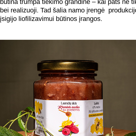
būtina trumpa tiekimo grandinė – kai pats ne tik 
bei realizuoji. Tad šalia namo įrengė produkc
įsigijo liofilizavimui būtinos įrangos.