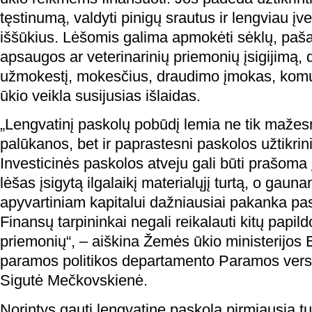
tęstinumą, valdyti pinigų srautus ir lengviau įve
iššūkius. Lėšomis galima apmokėti sėklų, paša
apsaugos ar veterinarinių priemonių įsigijimą,
užmokestį, mokesčius, draudimo įmokas, komun
ūkio veikla susijusias išlaidas.
„Lengvatinį paskolų pobūdį lemia ne tik mažes
palūkanos, bet ir paprastesni paskolos užtikrin
Investicinės paskolos atveju gali būti prašoma į
lėšas įsigytą ilgalaikį materialųjį turtą, o gaun
apyvartiniam kapitalui dažniausiai pakanka pasi
Finansų tarpininkai negali reikalauti kitų papil
priemonių“, – aiškina Žemės ūkio ministerijos
paramos politikos departamento Paramos versl
Sigutė Mečkovskienė.
Norintys gauti lengvatinę paskolą pirmiausia tur