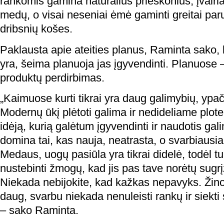
rankomis gamina natūralius prieskonius, įvairi
medų, o visai neseniai ėmė gaminti greitai par
dribsnių košes.
Paklausta apie ateities planus, Raminta sako,
yra, šeima planuoja jas įgyvendinti. Planuose –
produktų perdirbimas.
„Kaimuose kurti tikrai yra daug galimybių, y
Modernų ūkį plėtoti galima ir nedideliame plote
idėją, kurią galėtum įgyvendinti ir naudotis g
domina tai, kas nauja, neatrasta, o svarbiausia 
Medaus, uogų pasiūla yra tikrai didelė, todėl tur
nustebinti žmogų, kad jis pas tave norėtų sugrįžt
Niekada nebijokite, kad kažkas nepavyks. Žin
daug, svarbu niekada nenuleisti rankų ir siekti 
– sako Raminta.