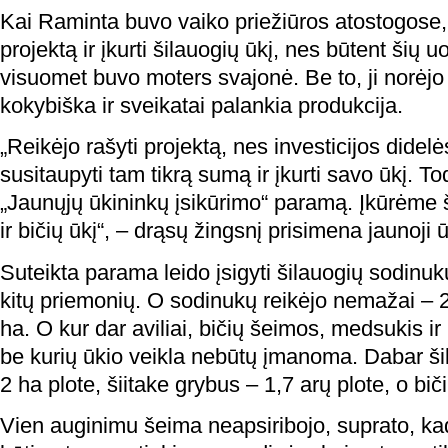
Kai Raminta buvo vaiko priežiūros atostogose,
projektą ir įkurti šilauogių ūkį, nes būtent šių
visuomet buvo moters svajonė. Be to, ji norėjo
kokybiška ir sveikatai palankia produkcija.
„Reikėjo rašyti projektą, nes investicijos didelė
susitaupyti tam tikrą sumą ir įkurti savo ūkį. To
„Jaunųjų ūkininkų įsikūrimo“ paramą. Įkūrėme š
ir bičių ūkį“, – drąsų žingsnį prisimena jaunoji 
Suteikta parama leido įsigyti šilauogių sodinuk
kitų priemonių. O sodinukų reikėjo nemažai – 
ha. O kur dar aviliai, bičių šeimos, medsukis ir 
be kurių ūkio veikla nebūtų įmanoma. Dabar š
2 ha plote, šiitake grybus – 1,7 arų plote, o bič
Vien auginimu šeima neapsiribojo, suprato, k