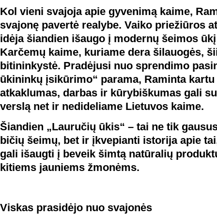
Kol vieni svajoja apie gyvenimą kaime, Ram
svajonę pavertė realybe. Vaiko priežiūros 
idėja šiandien išaugo į modernų šeimos ūkį 
Karčemų kaime, kuriame dera šilauogės, šii
bitininkystė. Pradėjusi nuo sprendimo pasi
ūkininkų įsikūrimo“ parama, Raminta kartu 
atkaklumas, darbas ir kūrybiškumas gali s
verslą net ir nedideliame Lietuvos kaime.
Šiandien „Lauručių ūkis“ – tai ne tik gausu
bičių šeimų, bet ir įkvepianti istorija apie ta
gali išaugti į beveik šimtą natūralių produkt
kitiems jauniems žmonėms.
Viskas prasidėjo nuo svajonės