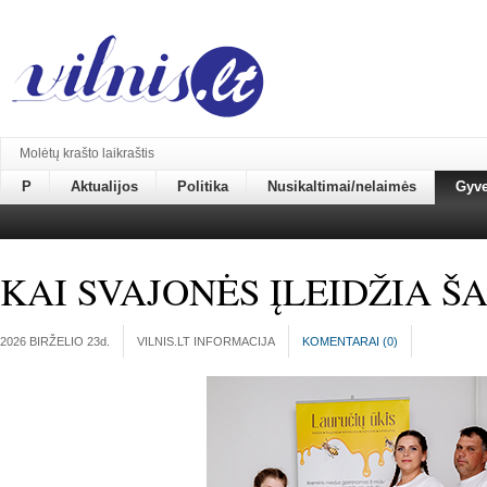
Molėtų krašto laikraštis
P
Aktualijos
Politika
Nusikaltimai/nelaimės
Gyv
KAI SVAJONĖS ĮLEIDŽIA Š
2026 BIRŽELIO 23
d.
VILNIS.LT INFORMACIJA
KOMENTARAI (
0
)