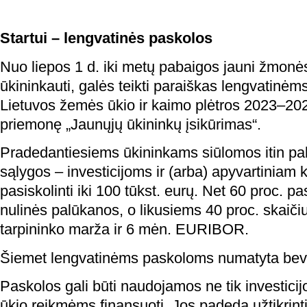
Startui – lengvatinės paskolos
Nuo liepos 1 d. iki metų pabaigos jauni žmonės
ūkininkauti, galės teikti paraiškas lengvatinė
Lietuvos žemės ūkio ir kaimo plėtros 2023–202
priemonę „Jaunųjų ūkininkų įsikūrimas“.
Pradedantiesiems ūkininkams siūlomos itin pa
sąlygos – investicijoms ir (arba) apyvartiniam k
pasiskolinti iki 100 tūkst. eurų. Net 60 proc. p
nulinės palūkanos, o likusiems 40 proc. skaiči
tarpininko marža ir 6 mėn. EURIBOR.
Šiemet lengvatinėms paskoloms numatyta beve
Paskolos gali būti naudojamos ne tik investici
ūkio reikmėms finansuoti. Jos padeda užtikrint