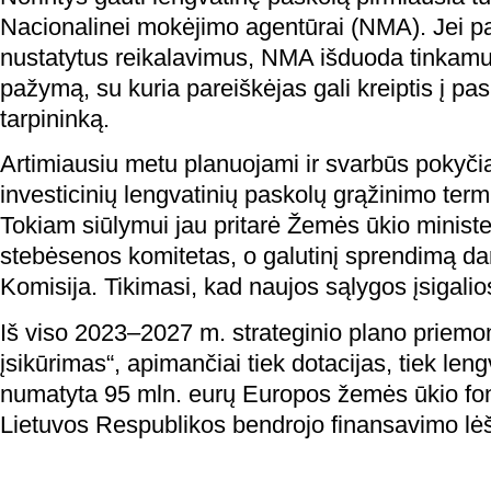
Nacionalinei mokėjimo agentūrai (NMA). Jei pa
nustatytus reikalavimus, NMA išduoda tinkam
pažymą, su kuria pareiškėjas gali kreiptis į pas
tarpininką.
Artimiausiu metu planuojami ir svarbūs pokyčia
investicinių lengvatinių paskolų grąžinimo term
Tokiam siūlymui jau pritarė Žemės ūkio ministe
stebėsenos komitetas, o galutinį sprendimą dar
Komisija. Tikimasi, kad naujos sąlygos įsigalio
Iš viso 2023–2027 m. strateginio plano priemo
įsikūrimas“, apimančiai tiek dotacijas, tiek len
numatyta 95 mln. eurų Europos žemės ūkio fond
Lietuvos Respublikos bendrojo finansavimo lė