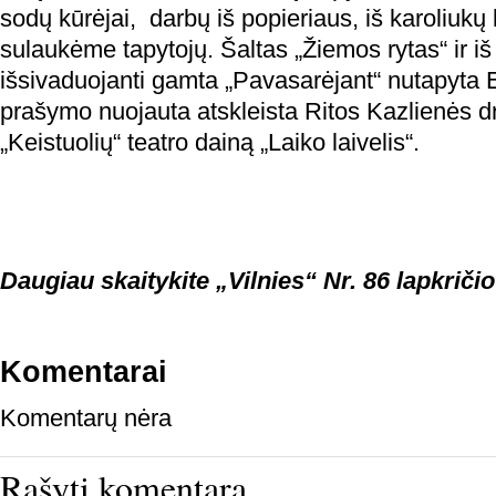
sodų kūrėjai, darbų iš popieriaus, iš karoliukų
sulaukėme tapytojų. Šaltas „Žiemos rytas“ ir i
išsivaduojanti gamta „Pavasarėjant“ nutapyta 
prašymo nuojauta atskleista Ritos Kazlienės d
„Keistuolių“ teatro dainą „Laiko laivelis“.
Daugiau skaitykite „Vilnies“ Nr. 86 lapkričio
Komentarai
Komentarų nėra
Rašyti komentarą