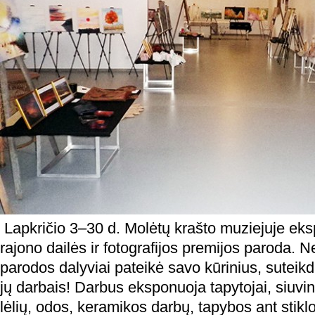
Lapkričio 3–30 d. Molėtų krašto muziejuje eks
rajono dailės ir fotografijos premijos paroda. N
parodos dalyviai pateikė savo kūrinius, suteik
jų darbais! Darbus eksponuoja tapytojai, siuvi
lėlių, odos, keramikos darbų, tapybos ant stikl