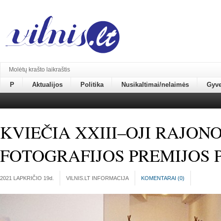
Molėtų krašto laikraštis
P
Aktualijos
Politika
Nusikaltimai/nelaimės
Gyv
KVIEČIA XXIII–OJI RAJONO
FOTOGRAFIJOS PREMIJOS 
2021 LAPKRIČIO 19
d.
VILNIS.LT INFORMACIJA
KOMENTARAI (
0
)