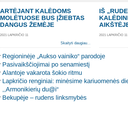
ARTĖJANT KALĖDOMS
IŠ „RUD
MOLĖTUOSE BUS ĮŽIEBTAS
KALĖDIN
DANGUS ŽEMĖJE
AIKŠTĖJ
2021 LAPKRIČIO 11
2021 LAPKRIČIO 11
Skaityti daugiau...
Regioninėje „Aukso vainiko“ parodoje
Pasivaikščiojimai po senamiestį
Alantoje vakarota šokio ritmu
Lapkričio renginiai: minėsime kariuomenės di
,,Armonikierių du@i“
Bekupėje – rudens linksmybės