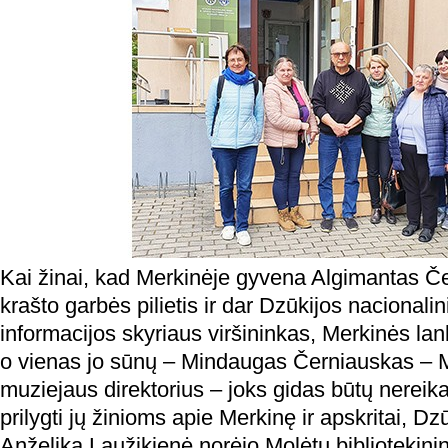
Kai žinai, kad Merkinėje gyvena Algimantas Č
krašto garbės pilietis ir dar Dzūkijos nacionalin
informacijos skyriaus viršininkas, Merkinės lan
o vienas jo sūnų – Mindaugas Černiauskas – 
muziejaus direktorius – joks gidas būtų nereik
prilygti jų žinioms apie Merkinę ir apskritai, Dz
Anželika Laužikienė norėjo Molėtų bibliotekin