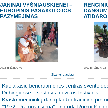
JANINAI VYŠNIAUSKIENEI –
RENGINI
EUROPINIS PASAKOTOJOS
DANGUMI
PAŽYMĖJIMAS
ATIDARO
2022 BIRŽELIO 02
2022 BIRŽELIO 02
Skaityti daugiau...
Kuolakasių bendruomenės centras šventė deši
Dubingiuose – šeštasis muzikos festivalis
Krašto menininkų darbų laukia tradicinė prem
"1972. Pramušti sieną" - paroda Romui Kalant