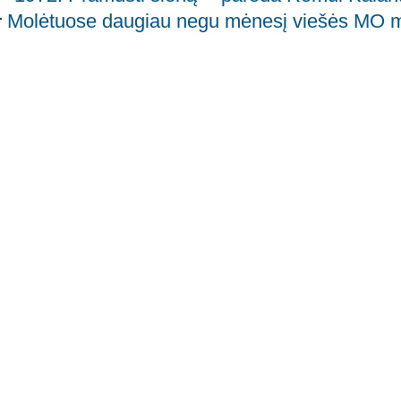
Molėtuose daugiau negu mėnesį viešės MO m