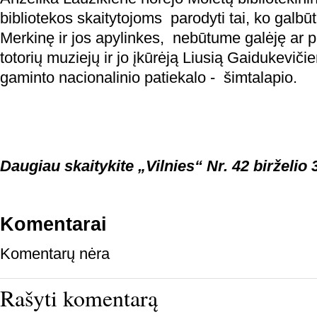
bibliotekos skaitytojoms parodyti tai, ko galbū
Merkinę ir jos apylinkes, nebūtume galėję ar 
totorių muziejų ir jo įkūrėją Liusią Gaidukeviči
gaminto nacionalinio patiekalo - šimtalapio.
Daugiau skaitykite „Vilnies“ Nr. 42 birželio 3
Komentarai
Komentarų nėra
Rašyti komentarą