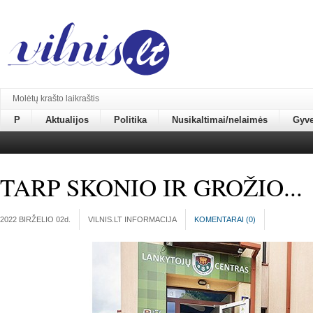
Molėtų krašto laikraštis
P
Aktualijos
Politika
Nusikaltimai/nelaimės
Gyv
TARP SKONIO IR GROŽIO...
2022 BIRŽELIO 02
d.
VILNIS.LT INFORMACIJA
KOMENTARAI (
0
)