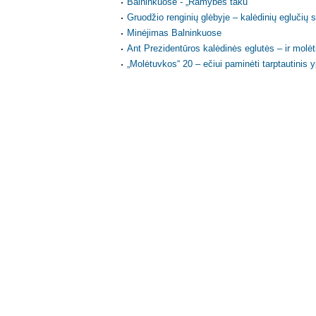
Balninkuose - „Ramybės taku“
Gruodžio renginių glėbyje – kalėdinių eglučių 
Minėjimas Balninkuose
Ant Prezidentūros kalėdinės eglutės – ir molėti
„Molėtuvkos“ 20 – ečiui paminėti tarptautinis yp