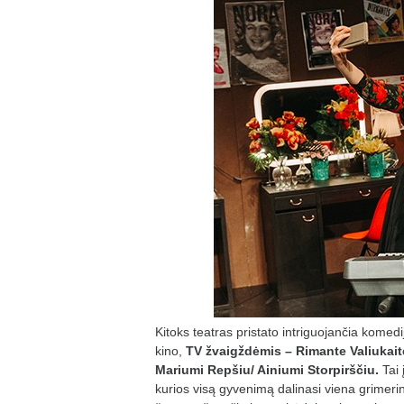
Kitoks teatras pristato intriguojan
čia komed
kino,
TV žvaigždėmis – Rimante Valiukait
Mariumi Repšiu/ Ainiumi Storpirščiu.
Tai 
kurios visą gyvenimą dalinasi viena grimerin