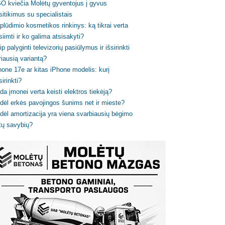
O kviečia Molėtų gyventojus į gyvus
sitikimus su specialistais
plūdimio kosmetikos rinkinys: ką tikrai verta
siimti ir ko galima atsisakyti?
ip palyginti televizorių pasiūlymus ir išsirinkti
riausią variantą?
hone 17e ar kitas iPhone modelis: kurį
sirinkti?
da įmonei verta keisti elektros tiekėją?
dėl erkės pavojingos šunims net ir mieste?
dėl amortizacija yra viena svarbiausių bėgimo
tų savybių?