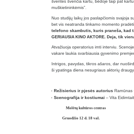
šventes švenčia kartu, bėdoje taip pat kartu,
muškietininkėmis”.
Nuo studijų laikų jos paslapčiomis svajoja su
bet vis neatranda tinkamo momento pradėti t
telefono skambutis, kuris praneša, kad tar
GERIAUSIA KINO AKTORE. Deja, tik vien
Atvažiuoja operatorius imti interviu. Scenoj
vakare laukia svarbiausia gyvenimo premje
Intrigos, pavydas, tikros ašaros, dar nuoši
ši ypatinga diena nesugriaus aktorių draug
Režisierius ir pjesės autorius
Ramūnas 
Scenografija ir kostiumai
– Vita Eidimtai
Molėtų kultūros centras
Gruodžio 12 d. 18 val.