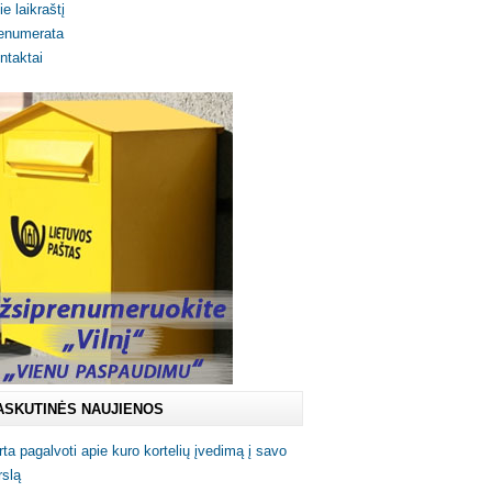
ie laikraštį
enumerata
ntaktai
ASKUTINĖS NAUJIENOS
rta pagalvoti apie kuro kortelių įvedimą į savo
rslą