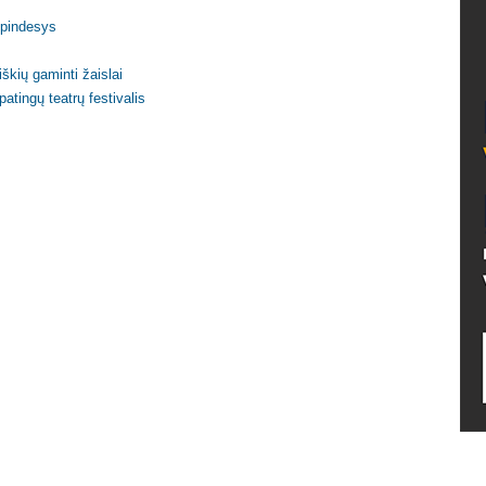
spindesys
škių gaminti žaislai
atingų teatrų festivalis