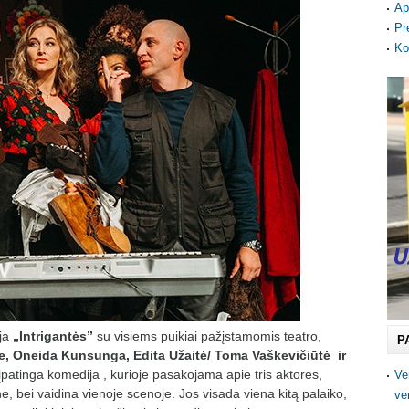
Ap
Pr
Ko
ija
„Intrigantės
”
su visiems puikiai pažįstamomis teatro,
P
e, Oneida Kunsunga, Edita Užaitė/ Toma Vaškevičiūtė
ir
įpatinga komedija , kurioje pasakojama apie tris aktores,
Ve
e, bei vaidina vienoje scenoje. Jos visada viena kitą palaiko,
ve