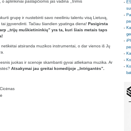
 o aplinkiniai paslapčiomis jas vadina ,,trimis
ES
su
Pa
kurti grupę ir nustebinti savo neeiliniu talentu visą Lietuvą,
pa
ai įgyvendinti. Tačiau šiandien ypatinga diena!
Pasigirsta
Ka
p ,,trijų muškietininkių” yra ta, kuri šiais metais taps
ge
a!
iP
e netikėtai atsiranda muzikos instrumentai, o dar vienos iš Jų
pa
ra.
Ka
Ko
rdesnis juokas ir scenoje skambanti gyvai atliekama muzika. Ar
Ko
ystės?
Atsakymai jau greitai komedijoje ,,Intrigantės”.
ba
Cicėnas
tė