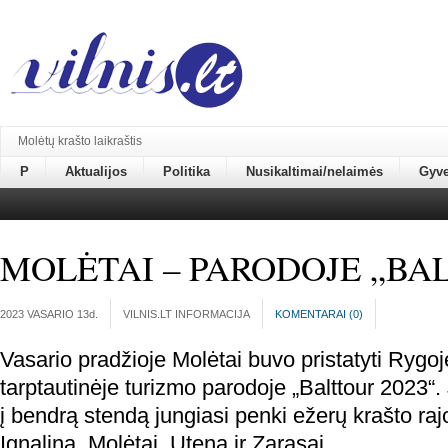
Molėtų krašto laikraštis
P
Aktualijos
Politika
Nusikaltimai/nelaimės
Gyv
MOLĖTAI – PARODOJE „BAL
2023 VASARIO 13
d.
VILNIS.LT INFORMACIJA
KOMENTARAI (
0
)
Vasario pradžioje Molėtai buvo pristatyti Rygoj
tarptautinėje turizmo parodoje „Balttour 2023“. 
į bendrą stendą jungiasi penki ežerų krašto raj
Ignalina, Molėtai, Utena ir Zarasai.