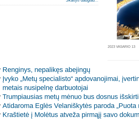
Skaityti daugiau...
2023 VASARIO 13
Renginys, nepalikęs abejingų
Įvyko „Metų specialisto“ apdovanojimai, įvertin
metais nusipelnę darbuotojai
Trumpiausias metų mėnuo bus dosnus išskirtin
Atidaroma Eglės Velaniškytės paroda „Puota
Kraštietė į Molėtus atveža pirmąjį savo dokum