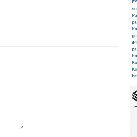
ES
su
Pa
pa
Ka
ge
iP
pa
Ka
Ko
Ko
ba