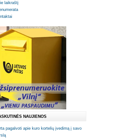
ie laikraštį
enumerata
ntaktai
ASKUTINĖS NAUJIENOS
rta pagalvoti apie kuro kortelių įvedimą į savo
rslą