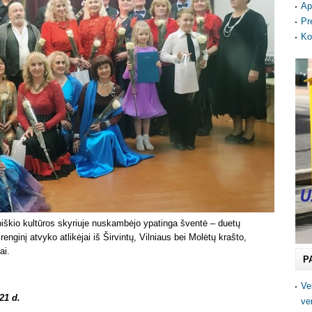
Ap
Pr
Ko
obiškio kultūros skyriuje nuskambėjo ypatinga šventė – duetų
enginį atvyko atlikėjai iš Širvintų, Vilniaus bei Molėtų krašto,
tai.
P
Ve
21 d.
ve