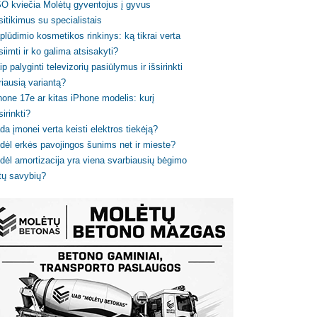
O kviečia Molėtų gyventojus į gyvus
sitikimus su specialistais
plūdimio kosmetikos rinkinys: ką tikrai verta
siimti ir ko galima atsisakyti?
ip palyginti televizorių pasiūlymus ir išsirinkti
riausią variantą?
hone 17e ar kitas iPhone modelis: kurį
sirinkti?
da įmonei verta keisti elektros tiekėją?
dėl erkės pavojingos šunims net ir mieste?
dėl amortizacija yra viena svarbiausių bėgimo
tų savybių?