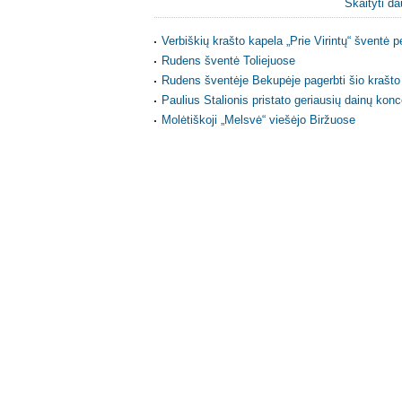
Skaityti da
Verbiškių krašto kapela „Prie Virintų“ šventė p
Rudens šventė Toliejuose
Rudens šventėje Bekupėje pagerbti šio krašto 
Paulius Stalionis pristato geriausių dainų kon
Molėtiškoji „Melsvė“ viešėjo Biržuose