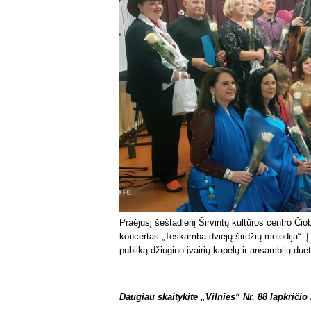
Praėjusį šeštadienį Širvintų kultūros centro Či
koncertas „Teskamba dviejų širdžių melodija“. Į r
publiką džiugino įvairių kapelų ir ansamblių due
Daugiau skaitykite „Vilnies“ Nr. 88 lapkričio 