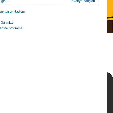
ugiau...
Skaityti daugiau...
enktąjį gimtadienį
ūkininkai
certinę programą!