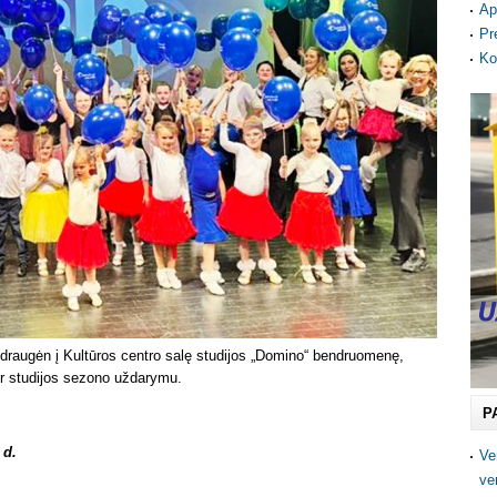
Ap
Pr
Ko
 draugėn į Kultūros centro salę studijos „Domino“ bendruomenę,
 ir studijos sezono uždarymu.
P
 d.
Ve
ve