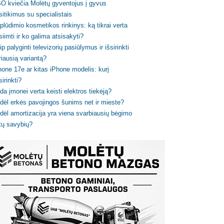
O kviečia Molėtų gyventojus į gyvus
sitikimus su specialistais
plūdimio kosmetikos rinkinys: ką tikrai verta
siimti ir ko galima atsisakyti?
ip palyginti televizorių pasiūlymus ir išsirinkti
riausią variantą?
hone 17e ar kitas iPhone modelis: kurį
sirinkti?
da įmonei verta keisti elektros tiekėją?
dėl erkės pavojingos šunims net ir mieste?
dėl amortizacija yra viena svarbiausių bėgimo
tų savybių?