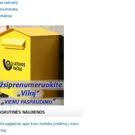
ie laikraštį
enumerata
ntaktai
ASKUTINĖS NAUJIENOS
rta pagalvoti apie kuro kortelių įvedimą į savo
rslą