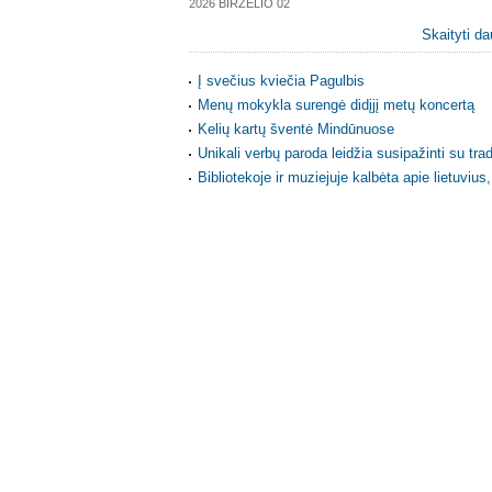
2026 BIRŽELIO 02
Skaityti da
Į svečius kviečia Pagulbis
Menų mokykla surengė didįjį metų koncertą
Kelių kartų šventė Mindūnuose
Unikali verbų paroda leidžia susipažinti su tra
Bibliotekoje ir muziejuje kalbėta apie lietuviu