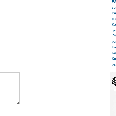
ES
su
Pa
pa
Ka
ge
iP
pa
Ka
Ko
Ko
ba