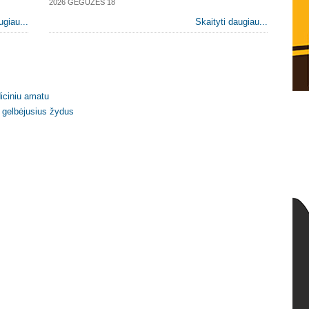
2026 GEGUŽĖS 18
ugiau...
Skaityti daugiau...
diciniu amatu
s, gelbėjusius žydus