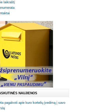
ie laikraštį
enumerata
ntaktai
ASKUTINĖS NAUJIENOS
rta pagalvoti apie kuro kortelių įvedimą į savo
rslą