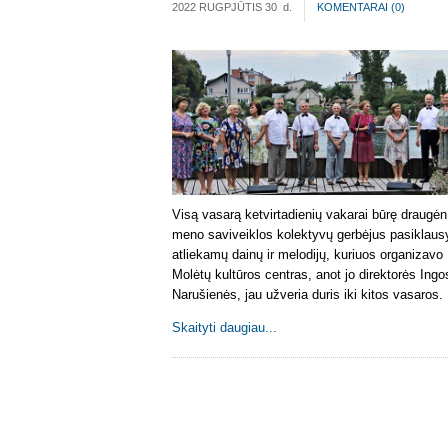
2022 RUGPJŪTIS 30
d.
KOMENTARAI (
0
)
Visą vasarą ketvirtadienių vakarai būrę draugėn
meno saviveiklos kolektyvų gerbėjus pasiklausy
atliekamų dainų ir melodijų, kuriuos organizavo
Molėtų kultūros centras, anot jo direktorės Ingo
Narušienės, jau užveria duris iki kitos vasaros.
Skaityti daugiau...