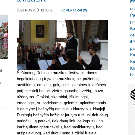
ES
su
2022 RUGPJŪTIS 30
d.
KOMENTARAI (
0
)
Pa
pa
Ka
ge
iP
pa
Ka
Ko
Ko
ti
Šeštadienį Dubingių muzikos festivalis, davęs
ba
begaliniai daug ir įvairių muzikinių bei pažintinių
s
susitikimų, emocijų, galų gale - garsinęs ir viešinęs
patį miestelį bei prikvietęs gausybę svečių, buvo
uždarytas. Gražiai, skambiai, iškilmingai,
emocingai, su padėkomis, gėlėmis, aplodismentais
ir gausybe į bažnyčią netilpusių klausytojų. Naujoji
Dubingių bažnyčia kažin ar jau yra turėjusi tiek daug
norinčių į ją patekti, tiek daug link jos kopusių itin
karštą dieną grįstu takeliu, kad pasiklausytų, kad
atsipalaiduotų, kad duotų peno širdžiai ir sielai...