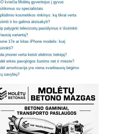
O kviečia Molėtų gyventojus į gyvus
sitikimus su specialistais
plūdimio kosmetikos rinkinys: ką tikrai verta
siimti ir ko galima atsisakyti?
ip palyginti televizorių pasiūlymus ir išsirinkti
riausią variantą?
hone 17e ar kitas iPhone modelis: kurį
sirinkti?
da įmonei verta keisti elektros tiekėją?
dėl erkės pavojingos šunims net ir mieste?
dėl amortizacija yra viena svarbiausių bėgimo
tų savybių?