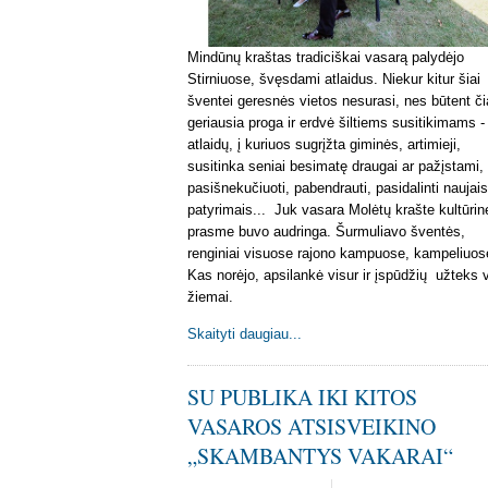
Mindūnų kraštas tradiciškai vasarą palydėjo
Stirniuose, švęsdami atlaidus. Niekur kitur šiai
šventei geresnės vietos nesurasi, nes būtent či
geriausia proga ir erdvė šiltiems susitikimams -
atlaidų, į kuriuos sugrįžta giminės, artimieji,
susitinka seniai besimatę draugai ar pažįstami,
pasišnekučiuoti, pabendrauti, pasidalinti naujais
patyrimais... Juk vasara Molėtų krašte kultūrin
prasme buvo audringa. Šurmuliavo šventės,
renginiai visuose rajono kampuose, kampeliuos
Kas norėjo, apsilankė visur ir įspūdžių užteks v
žiemai.
Skaityti daugiau...
SU PUBLIKA IKI KITOS
VASAROS ATSISVEIKINO
„SKAMBANTYS VAKARAI“