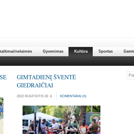
kaltimai/nelaimės
Gyvenimas
Kultūra
Sportas
Gamt
SE
GIMTADIENĮ ŠVENTĖ
GIEDRAIČIAI
2022 RUGPJŪTIS 30
d.
KOMENTARAI (
0
)