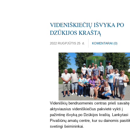
VIDENIŠKIEČIŲ IŠVYKA PO
DZŪKIJOS KRAŠTĄ
2022 RUGPJŪTIS 25
d.
KOMENTARAI (
0
)
Videniškių bendruomenės centras prieš savaitę
aktyviausius videniškiečius pakvietė vykti į
pažintinę išvyką po Dzūkijos kraštą. Lankytasi
Pivašiūnų amatų centre, kur su dainomis pasiti
svetingi šeimininkai.