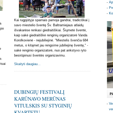
Ap
Pr
Ko
Kai rugpjūtyje sparnais pamoja gandrai, tradiciškai į
a
savo miestelio šventę Šv. Baltramiejaus atlaidų
 po
išvakarėse renkasi giedraitiškiai. Šiųmetė šventė,
kaip sakė giedraitiškė renginių organizatorė Vanda
Korolkovienė - nejubiliejinė. "Miestelis švenčia 684
metus, o kitąmet jau rengsime jubiliejinę šventę," -
e
sakė renginio organizatorė, nuo pat ankstyvo ryto
besirūpinusi šventės organizavimu.
e.
isai
Skaityti daugiau...
DUBINGIŲ FESTIVALĮ
P
KARŪNAVO MERŪNAS
Ve
VITULSKIS SU STYGINIŲ
ve
KVARTETU