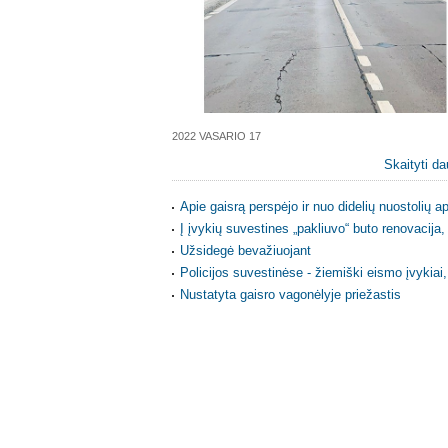
2022 VASARIO 17
Skaityti da
Apie gaisrą perspėjo ir nuo didelių nuostolių 
Į įvykių suvestines „pakliuvo“ buto renovacija
Užsidegė bevažiuojant
Policijos suvestinėse - žiemiški eismo įvykiai,
Nustatyta gaisro vagonėlyje priežastis