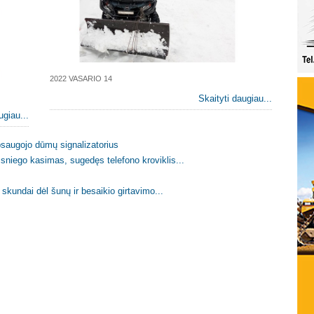
2022 VASARIO 14
Skaityti daugiau...
ugiau...
apsaugojo dūmų signalizatorius
, sniego kasimas, sugedęs telefono kroviklis...
 skundai dėl šunų ir besaikio girtavimo...