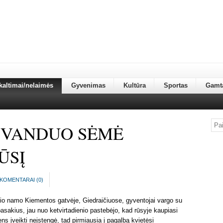
kaltimai/nelaimės
Gyvenimas
Kultūra
Sportas
Gamt
 VANDUO SĖMĖ
ŪSĮ
KOMENTARAI (
0
)
čio namo Kiementos gatvėje, Giedraičiuose, gyventojai vargo su
pasakius, jau nuo ketvirtadienio pastebėjo, kad rūsyje kaupiasi
s įveikti neįstengė, tad pirmiausia į pagalbą kvietėsi