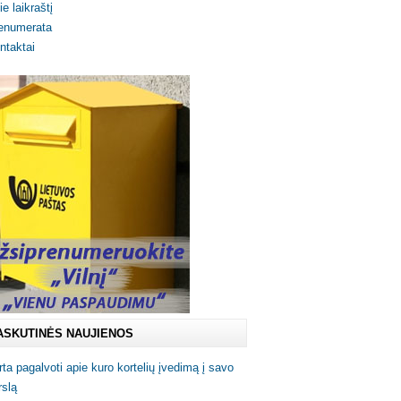
ie laikraštį
enumerata
ntaktai
ASKUTINĖS NAUJIENOS
rta pagalvoti apie kuro kortelių įvedimą į savo
rslą