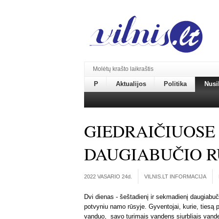
Molėtų krašto laikraštis
P
Aktualijos
Politika
Nusi
GIEDRAIČIUOSE
DAUGIABUČIO R
2022 VASARIO 24
d.
VILNIS.LT INFORMACIJA
Dvi dienas - šeštadienį ir sekmadienį daugiabu
potvyniu namo rūsyje. Gyventojai, kurie, tiesą 
vanduo, savo turimais vandens siurbliais vanden