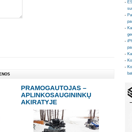
ES
su
Pa
pa
Ka
ge
iP
pa
Ka
Ko
Ko
ba
IENOS
PRAMOGAUTOJAS –
APLINKOSAUGININKŲ
AKIRATYJE