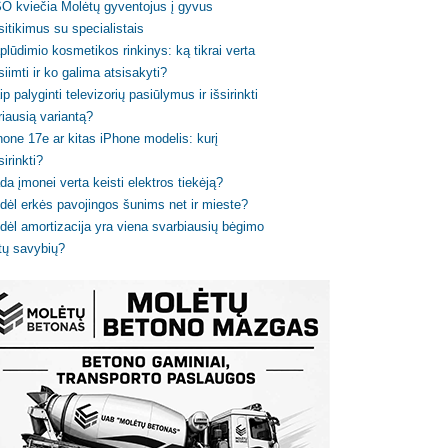
O kviečia Molėtų gyventojus į gyvus
sitikimus su specialistais
plūdimio kosmetikos rinkinys: ką tikrai verta
siimti ir ko galima atsisakyti?
ip palyginti televizorių pasiūlymus ir išsirinkti
riausią variantą?
hone 17e ar kitas iPhone modelis: kurį
sirinkti?
da įmonei verta keisti elektros tiekėją?
dėl erkės pavojingos šunims net ir mieste?
dėl amortizacija yra viena svarbiausių bėgimo
tų savybių?