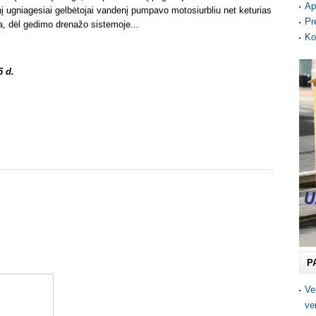
Ap
nį ugniagesiai gelbėtojai vandenį pumpavo motosiurbliu net keturias
Pr
ta, dėl gedimo drenažo sistemoje...
Ko
5 d.
P
Ve
ve