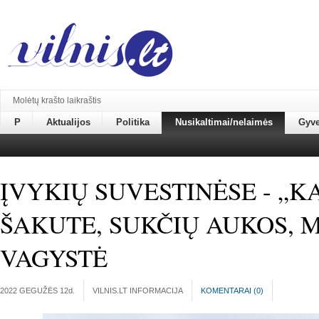
Molėtų krašto laikraštis
P
Aktualijos
Politika
Nusikaltimai/nelaimės
Gyv
ĮVYKIŲ SUVESTINĖSE - „K
ŠAKUTE, SUKČIŲ AUKOS, 
VAGYSTĖ
2022 GEGUŽĖS 12
d.
VILNIS.LT INFORMACIJA
KOMENTARAI (
0
)