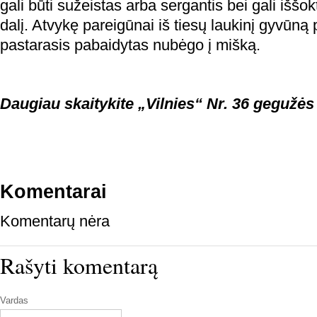
gali būti sužeistas arba sergantis bei gali iššok
dalį. Atvykę pareigūnai iš tiesų laukinį gyvūną 
pastarasis pabaidytas nubėgo į mišką.
Daugiau skaitykite „Vilnies“ Nr. 36 gegužės
Komentarai
Komentarų nėra
Rašyti komentarą
Vardas