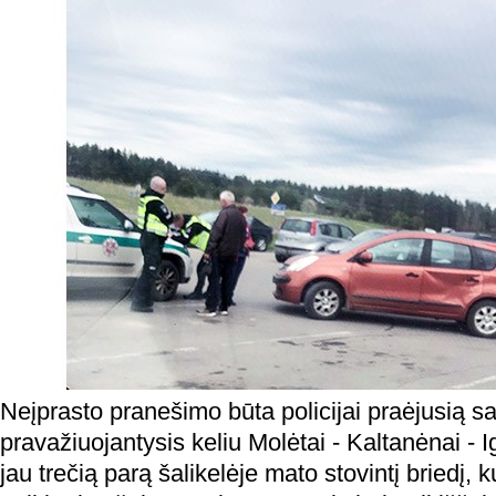
Neįprasto pranešimo būta policijai praėjusią sa
pravažiuojantysis keliu Molėtai - Kaltanėnai - 
jau trečią parą šalikelėje mato stovintį briedį, 