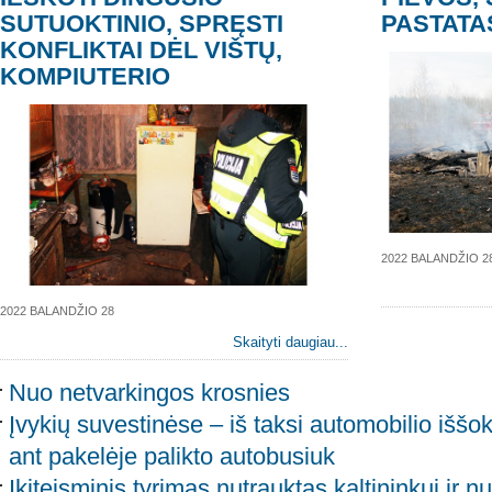
SUTUOKTINIO, SPRĘSTI
PASTATA
KONFLIKTAI DĖL VIŠTŲ,
KOMPIUTERIO
2022 BALANDŽIO 2
2022 BALANDŽIO 28
Skaityti daugiau...
Nuo netvarkingos krosnies
Įvykių suvestinėse – iš taksi automobilio iššok
ant pakelėje palikto autobusiuk
Ikiteisminis tyrimas nutrauktas kaltininkui ir n