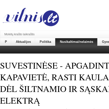
Molėtų krašto laikraštis
P
Aktualijos
Politika
Nusikaltimai/nelaimės
Gyv
SUVESTINĖSE - APGADIN
KAPAVIETĖ, RASTI KAULA
DĖL ŠILTNAMIO IR SĄSKA
ELEKTRĄ