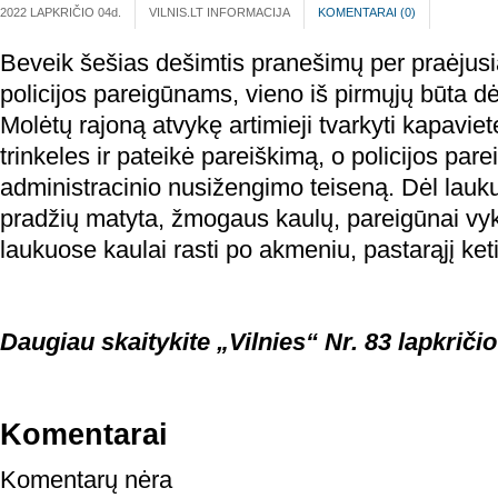
2022 LAPKRIČIO 04
d.
VILNIS.LT INFORMACIJA
KOMENTARAI (
0
)
Beveik šešias dešimtis pranešimų per praėjusi
policijos pareigūnams, vieno iš pirmųjų būta dė
Molėtų rajoną atvykę artimieji tvarkyti kapavie
trinkeles ir pateikė pareiškimą, o policijos par
administracinio nusižengimo teiseną. Dėl lauku
pradžių matyta, žmogaus kaulų, pareigūnai vyko
laukuose kaulai rasti po akmeniu, pastarąjį ket
Daugiau skaitykite „Vilnies“ Nr. 83 lapkričio
Komentarai
Komentarų nėra