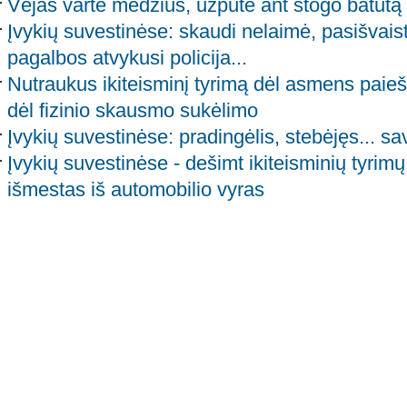
Vėjas vartė medžius, užpūtė ant stogo batutą
Įvykių suvestinėse: skaudi nelaimė, pasišvaist
pagalbos atvykusi policija...
Nutraukus ikiteisminį tyrimą dėl asmens paie
dėl fizinio skausmo sukėlimo
Įvykių suvestinėse: pradingėlis, stebėjęs... sa
Įvykių suvestinėse - dešimt ikiteisminių tyrimų,
išmestas iš automobilio vyras