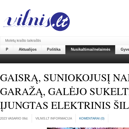
Molėtų krašto laikraštis
P
Aktualijos
Politika
Nusikaltimai/nelaimės
Gyv
GAISRĄ, SUNIOKOJUSĮ NA
GARAŽĄ, GALĖJO SUKELT
ĮJUNGTAS ELEKTRINIS Š
2023 VASARIO 06
d.
VILNIS.LT INFORMACIJA
KOMENTARAI (
0
)