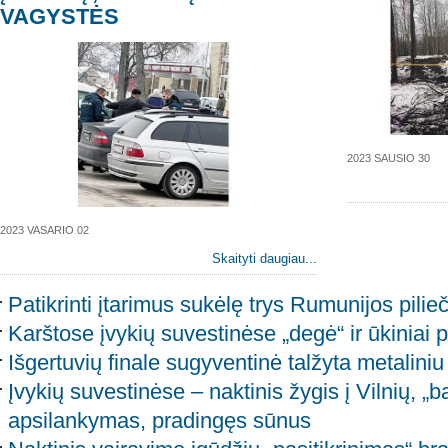
VAGYSTĖS
2023 SAUSIO 30
2023 VASARIO 02
Skaityti daugiau...
Patikrinti įtarimus sukėlę trys Rumunijos pilieč
Karštose įvykių suvestinėse „degė“ ir ūkiniai p
Išgertuvių finale sugyventinė talžyta metaliniu 
Įvykių suvestinėse – naktinis žygis į Vilnių, „ba
apsilankymas, pradingęs sūnus