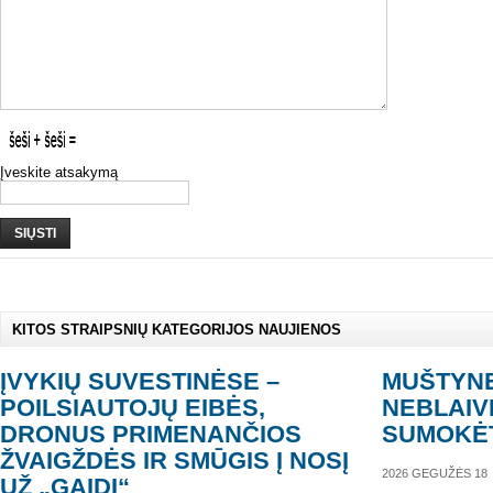
Įveskite atsakymą
SIŲSTI
KITOS STRAIPSNIŲ KATEGORIJOS NAUJIENOS
ĮVYKIŲ SUVESTINĖSE –
MUŠTYN
POILSIAUTOJŲ EIBĖS,
NEBLAIV
DRONUS PRIMENANČIOS
SUMOKĖT
ŽVAIGŽDĖS IR SMŪGIS Į NOSĮ
2026 GEGUŽĖS 18
UŽ „GAIDĮ“