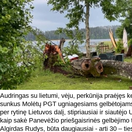
Audringas su lietumi, vėju, perkūnija praėjęs k
sunkus Molėtų PGT ugniagesiams gelbėtojams,
per rytinę Lietuvos dalį, stipriausiai ir siautėjo
kaip sakė Panevėžio priešgaisrinės gelbėjimo 
Algirdas Rudys, būta daugiausiai - arti 30 – t