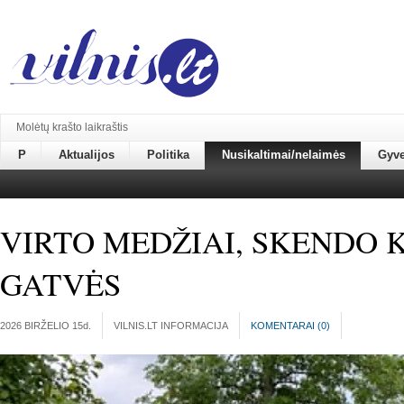
Molėtų krašto laikraštis
P
Aktualijos
Politika
Nusikaltimai/nelaimės
Gyv
VIRTO MEDŽIAI, SKENDO K
GATVĖS
2026 BIRŽELIO 15
d.
VILNIS.LT INFORMACIJA
KOMENTARAI (
0
)