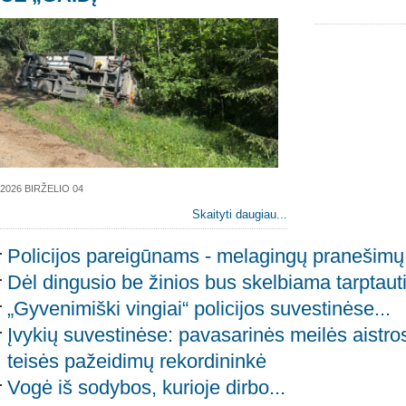
2026 BIRŽELIO 04
Skaityti daugiau...
Policijos pareigūnams - melagingų pranešim
Dėl dingusio be žinios bus skelbiama tarptaut
„Gyvenimiški vingiai“ policijos suvestinėse...
Įvykių suvestinėse: pavasarinės meilės aistros
teisės pažeidimų rekordininkė
Vogė iš sodybos, kurioje dirbo...