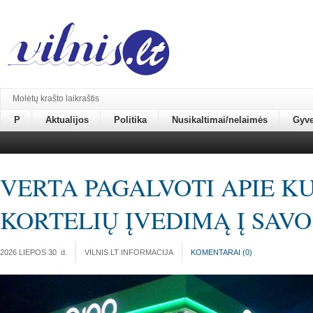
Molėtų krašto laikraštis
P
Aktualijos
Politika
Nusikaltimai/nelaimės
Gyv
VERTA PAGALVOTI APIE K
KORTELIŲ ĮVEDIMĄ Į SAV
2026 LIEPOS 30
d.
VILNIS.LT INFORMACIJA
KOMENTARAI (
0
)