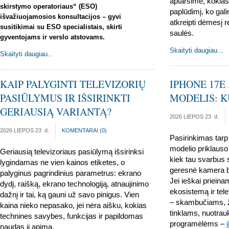
aptarsime, kokias 
skirstymo operatoriaus“ (ESO)
paplūdimį, ko galim
išvažiuojamosios konsultacijos – gyvi
atkreipti dėmesį 
susitikimai su ESO specialistais, skirti
saulės.
gyventojams ir verslo atstovams.
Skaityti daugiau...
Skaityti daugiau...
KAIP PALYGINTI TELEVIZORIŲ
IPHONE 17E
PASIŪLYMUS IR IŠSIRINKTI
MODELIS: K
GERIAUSIĄ VARIANTĄ?
2026 LIEPOS 23
d.
2026 LIEPOS 23
d.
KOMENTARAI (
0
)
Pasirinkimas tarp 
modelio priklauso 
Geriausią televizoriaus pasiūlymą išsirinksi 
kiek tau svarbus 
lygindamas ne vien kainos etiketes, o 
geresnė kamera be
palyginus pagrindinius parametrus: ekrano 
Jei ieškai prieina
dydį, raišką, ekrano technologiją, atnaujinimo 
ekosistemą ir tele
dažnį ir tai, ką gauni už savo pinigus. Vien 
– skambučiams, ž
kaina nieko nepasako, jei nėra aišku, kokias 
tinklams, nuotrau
technines savybes, funkcijas ir papildomas 
programėlėms –
naudas ji apima.