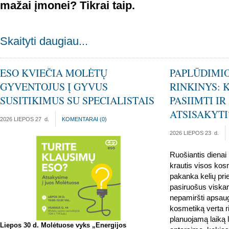
maž
ai
įmonei? Tikrai taip.
Skaityti daugiau...
ESO KVIEČIA MOLĖTŲ
PAPLŪDIMI
GYVENTOJUS Į GYVUS
RINKINYS: 
SUSITIKIMUS SU SPECIALISTAIS
PASIIMTI I
ATSISAKYTI
2026 LIEPOS 27
d.
KOMENTARAI (
0
)
2026 LIEPOS 23
d.
Ruošiantis dienai 
krautis visos kos
pakanka kelių prie
pasiruošus viskam
nepamiršti apsaug
kosmetiką verta ri
planuojamą laiką 
Liepos 30 d. Molėtuose vyks „Energijos