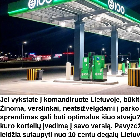
Jei vykstate į
komandiruot
ę Lietuvoje, būki
Žinoma,
verslinkai,
neatsi
žvelgdami į parko
sprendimas gali b
ūti optimalus š
iuo atveju?
kuro korteli
ų į
vedim
ą į
savo versl
ą. Pavyzd
leid
žia sutaupyti nuo 10 centų
degal
ų Lietuv