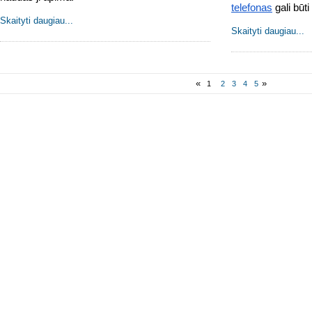
telefonas
 gali būt
Skaityti daugiau...
Skaityti daugiau...
«
»
1
2
3
4
5