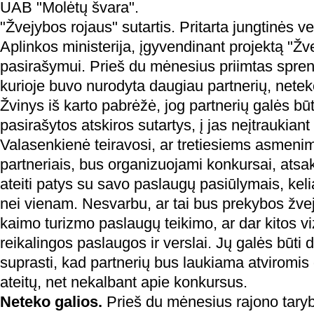
UAB "Molėtų švara".
"Žvejybos rojaus" sutartis. Pritarta jungtinės v
Aplinkos ministerija, įgyvendinant projektą "Žv
pasirašymui. Prieš du mėnesius priimtas spren
kurioje buvo nurodyta daugiau partnerių, netek
Žvinys iš karto pabrėžė, jog partnerių galės būt
pasirašytos atskiros sutartys, į jas neįtraukiant 
Valasenkienė teiravosi, ar tretiesiems asmenim
partneriais, bus organizuojami konkursai, atsaky
ateiti patys su savo paslaugų pasiūlymais, kel
nei vienam. Nesvarbu, ar tai bus prekybos žvej
kaimo turizmo paslaugų teikimo, ar dar kitos vi
reikalingos paslaugos ir verslai. Jų galės būti d
suprasti, kad partnerių bus laukiama atviromis d
ateitų, net nekalbant apie konkursus.
Neteko galios.
Prieš du mėnesius rajono taryb