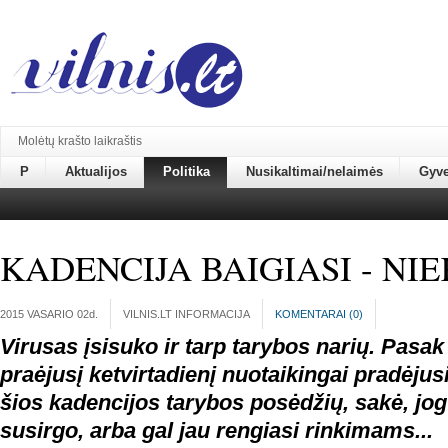
Molėtų krašto laikraštis
P
Aktualijos
Politika
Nusikaltimai/nelaimės
Gyv
KADENCIJA BAIGIASI - NI
2015 VASARIO 02
d.
VILNIS.LT INFORMACIJA
KOMENTARAI (
0
)
Virusas įsisuko ir tarp tarybos narių. Pasak
praėjusį ketvirtadienį nuotaikingai pradėjus
šios kadencijos tarybos posėdžių, sakė, jog
susirgo, arba gal jau rengiasi rinkimams...