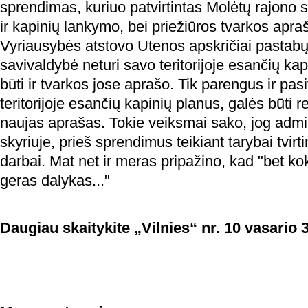
sprendimas, kuriuo patvirtintas Molėtų rajono 
ir kapinių lankymo, bei priežiūros tvarkos apra
Vyriausybės atstovo Utenos apskričiai pastabų
savivaldybė neturi savo teritorijoje esančių kap
būti ir tvarkos jose aprašo. Tik parengus ir pas
teritorijoje esančių kapinių planus, galės būti 
naujas aprašas. Tokie veiksmai sako, jog admin
skyriuje, prieš sprendimus teikiant tarybai tvir
darbai. Mat net ir meras pripažino, kad "bet k
geras dalykas..."
Daugiau skaitykite „Vilnies“ nr. 10 vasario 