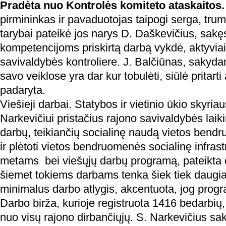
Pradėta nuo Kontrolės komiteto ataskaitos
pirmininkas ir pavaduotojas taipogi serga, trum
tarybai pateikė jos narys D. Daškevičius, sakęs
kompetencijoms priskirtą darbą vykdė, aktyvia
savivaldybės kontroliere. J. Balčiūnas, sakyda
savo veiklose yra dar kur tobulėti, siūlė pritarti
padaryta.
Viešieji darbai. Statybos ir vietinio ūkio skyriau
Narkevičiui pristačius rajono savivaldybės laik
darbų, teikiančių socialinę naudą vietos bendr
ir plėtoti vietos bendruomenės socialinę infras
metams bei viešųjų darbų programą, pateikta da
šiemet tokiems darbams tenka šiek tiek daugia
minimalus darbo atlygis, akcentuota, jog pro
Darbo birža, kurioje registruota 1416 bedarbių
nuo visų rajono dirbančiųjų. S. Narkevičius sak