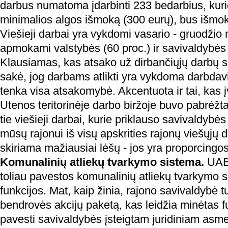
darbus numatoma įdarbinti 233 bedarbius, kuri
minimalios algos išmoką (300 eurų), bus išmok
Viešieji darbai yra vykdomi vasario - gruodžio 
apmokami valstybės (60 proc.) ir savivaldybės 
Klausiamas, kas atsako už dirbančiųjų darbų sa
sakė, jog darbams atlikti yra vykdoma darbdavi
tenka visa atsakomybė. Akcentuota ir tai, kas
Utenos teritorinėje darbo biržoje buvo pabrėžt
tie viešieji darbai, kurie priklauso savivaldybė
mūsų rajonui iš visų apskrities rajonų viešųjų
skiriama mažiausiai lėšų - jos yra proporcingos
Komunalinių atliekų tvarkymo sistema.
UAB 
toliau pavestos komunalinių atliekų tvarkymo 
funkcijos. Mat, kaip žinia, rajono savivaldybė tu
bendrovės akcijų paketą, kas leidžia minėtas f
pavesti savivaldybės įsteigtam juridiniam asmen