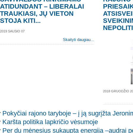
ATIDUNDANT – LIBERALAI
PRIESAI
TRAUKIASI, JŲ VIETON
ATSISVEI
STOJA KITI...
SVEIKINI
NEPOLIT
2019 SAUSIO 07
Skaityti daugiau...
2018 GRUODŽIO 2
Pokyčiai rajono taryboje – į ją sugrįžta Jeron
Karšta politika lapkričio vėsumoje
Per du mėnesius sukaupta energija –audrai p