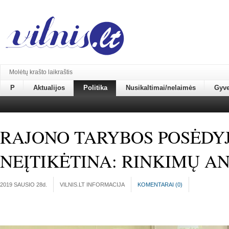
Molėtų krašto laikraštis
P
Aktualijos
Politika
Nusikaltimai/nelaimės
Gyv
RAJONO TARYBOS POSĖDYJ
NEĮTIKĖTINA: RINKIMŲ AN
2019 SAUSIO 28
d.
VILNIS.LT INFORMACIJA
KOMENTARAI (
0
)