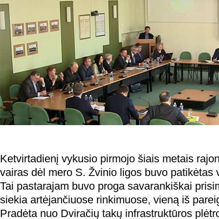
Ketvirtadienį vykusio pirmojo šiais metais raj
vairas dėl mero S. Žvinio ligos buvo patikėtas v
Tai pastarajam buvo proga savarankiškai prisim
siekia artėjančiuose rinkimuose, vieną iš pareigų
Pradėta nuo Dviračių takų infrastruktūros plėtr