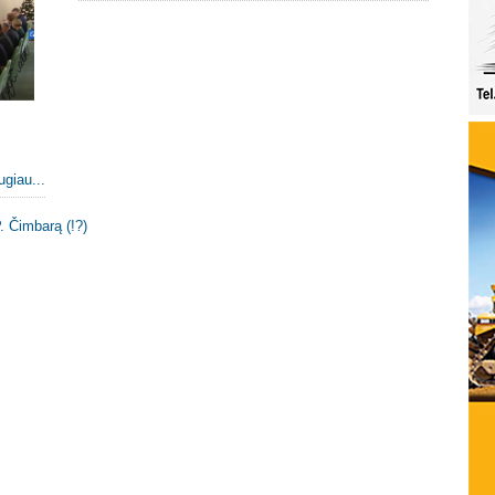
ugiau...
. Čimbarą (!?)