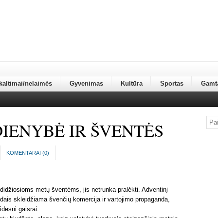
kaltimai/nelaimės
Gyvenimas
Kultūra
Sportas
Gamt
IENYBĖ IR ŠVENTĖS
KOMENTARAI (
0
)
didžiosioms metų šventėms, jis netrunka pralėkti. Adventinį
dais skleidžiama švenčių komercija ir vartojimo propaganda,
idesni gaisrai.