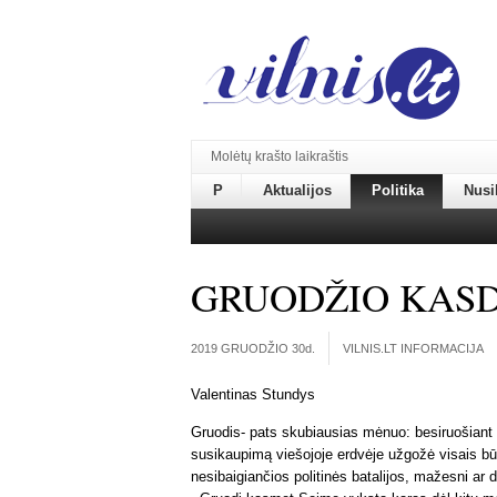
Molėtų krašto laikraštis
P
Aktualijos
Politika
Nusi
GRUODŽIO KASD
2019 GRUODŽIO 30
d.
VILNIS.LT INFORMACIJA
Valentinas Stundys
Gruodis- pats skubiausias mėnuo: besiruošiant 
susikaupimą viešojoje erdvėje užgožė visais bū
nesibaigiančios politinės batalijos, mažesni ar d