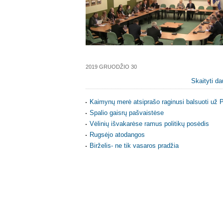
2019 GRUODŽIO 30
Skaityti da
Kaimynų merė atsiprašo raginusi balsuoti už P
Spalio gaisrų pašvaistėse
Vėlinių išvakarėse ramus politikų posėdis
Rugsėjo atodangos
Birželis- ne tik vasaros pradžia