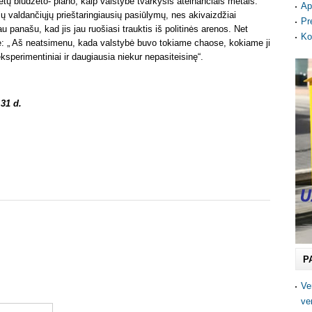
 biudžeto- plano, kaip valstybė tvarkysis ateinančiais metais.
Ap
ų valdančiųjų prieštaringiausių pasiūlymų, nes akivaizdžiai
Pr
u panašu, kad jis jau ruošiasi trauktis iš politinės arenos. Net
Ko
ė: „ Aš neatsimenu, kada valstybė buvo tokiame chaose, kokiame ji
ksperimentiniai ir daugiausia niekur nepasiteisinę“.
 31 d.
P
Ve
ve