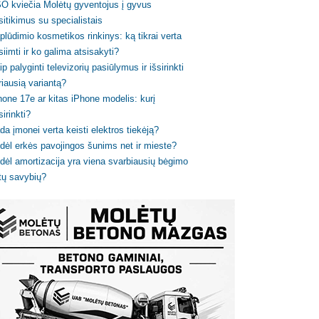
O kviečia Molėtų gyventojus į gyvus
sitikimus su specialistais
plūdimio kosmetikos rinkinys: ką tikrai verta
siimti ir ko galima atsisakyti?
ip palyginti televizorių pasiūlymus ir išsirinkti
riausią variantą?
hone 17e ar kitas iPhone modelis: kurį
sirinkti?
da įmonei verta keisti elektros tiekėją?
dėl erkės pavojingos šunims net ir mieste?
dėl amortizacija yra viena svarbiausių bėgimo
tų savybių?