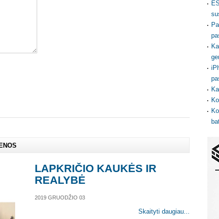
ES
su
Pa
pa
Ka
ge
iP
pa
Ka
Ko
Ko
ba
IENOS
LAPKRIČIO KAUKĖS IR
REALYBĖ
2019 GRUODŽIO 03
Skaityti daugiau...