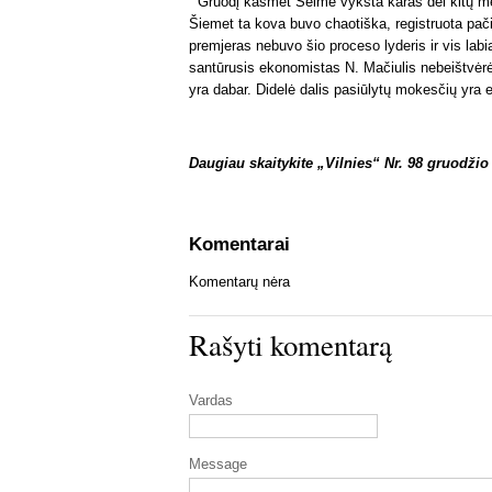
Gruodį kasmet Seime vyksta karas dėl kitų metų
Šiemet ta kova buvo chaotiška, registruota pači
premjeras nebuvo šio proceso lyderis ir vis labia
santūrusis ekonomistas N. Mačiulis nebeištvėr
yra dabar. Didelė dalis pasiūlytų mokesčių yra e
Daugiau skaitykite „Vilnies“ Nr. 98 gruodžio
Komentarai
Komentarų nėra
Rašyti komentarą
Vardas
Message