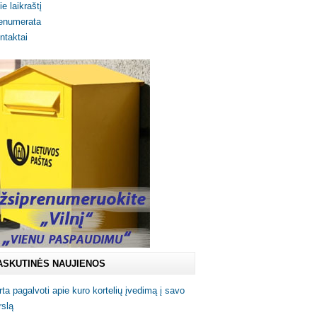
ie laikraštį
enumerata
ntaktai
ASKUTINĖS NAUJIENOS
rta pagalvoti apie kuro kortelių įvedimą į savo
rslą