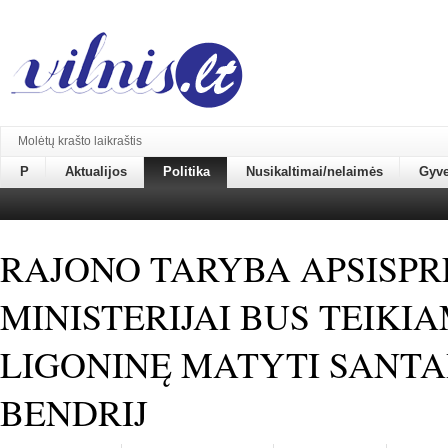
Molėtų krašto laikraštis
P
Aktualijos
Politika
Nusikaltimai/nelaimės
Gyv
RAJONO TARYBA APSISPR
MINISTERIJAI BUS TEIKI
LIGONINĘ MATYTI SANTA
BENDRIJ