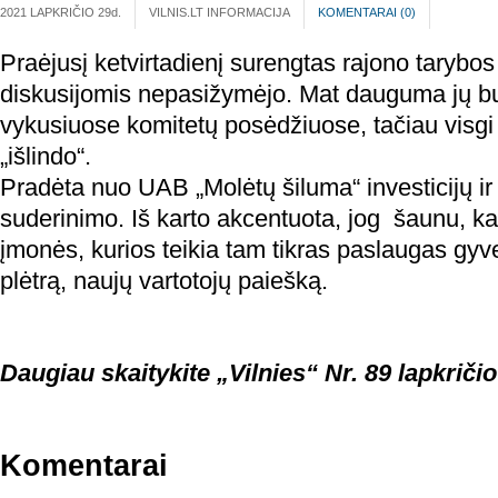
2021 LAPKRIČIO 29
d.
VILNIS.LT INFORMACIJA
KOMENTARAI (
0
)
Praėjusį ketvirtadienį surengtas rajono tarybos
diskusijomis nepasižymėjo. Mat dauguma jų bu
vykusiuose komitetų posėdžiuose, tačiau visgi 
„išlindo“.
Pradėta nuo UAB „Molėtų šiluma“ investicijų ir 
suderinimo. Iš karto akcentuota, jog šaunu, 
įmonės, kurios teikia tam tikras paslaugas gy
plėtrą, naujų vartotojų paiešką.
Daugiau skaitykite „Vilnies“ Nr. 89 lapkričio
Komentarai