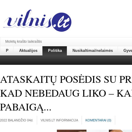
Molėtų krašto laikraštis
P
Aktualijos
Politika
Nusikaltimai/nelaimės
Gyv
ATASKAITŲ POSĖDIS SU PR
KAD NEBEDAUG LIKO – KA
PABAIGĄ...
2022 BALANDŽIO 04
d.
VILNIS.LT INFORMACIJA
KOMENTARAI (
0
)