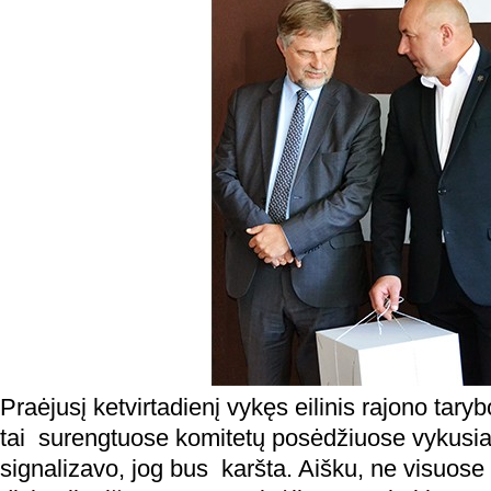
Praėjusį ketvirtadienį vykęs eilinis rajono tary
tai surengtuose komitetų posėdžiuose vykusia
signalizavo, jog bus karšta. Aišku, ne visuose