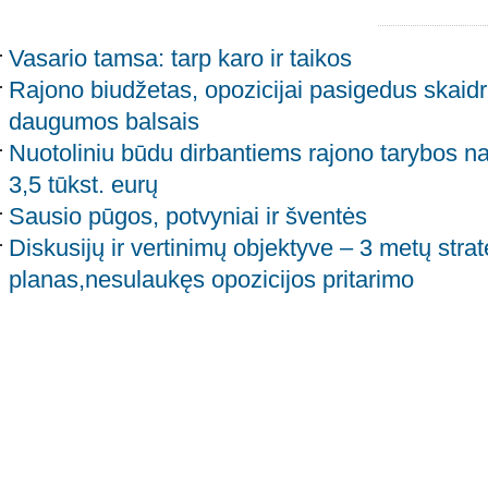
Vasario tamsa: tarp karo ir taikos
Rajono biudžetas, opozicijai pasigedus skaidru
daugumos balsais
Nuotoliniu būdu dirbantiems rajono tarybos nar
3,5 tūkst. eurų
Sausio pūgos, potvyniai ir šventės
Diskusijų ir vertinimų objektyve – 3 metų strat
planas,nesulaukęs opozicijos pritarimo