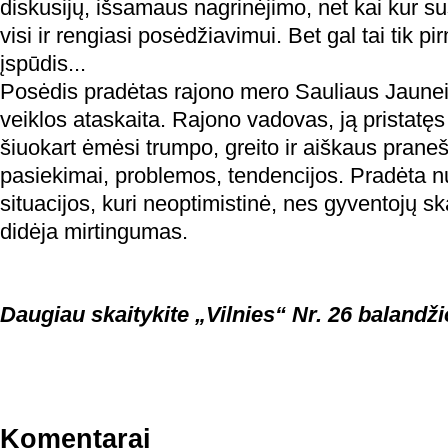
diskusijų, išsamaus nagrinėjimo, net kai kur su
visi ir rengiasi posėdžiavimui. Bet gal tai tik p
įspūdis...
Posėdis pradėtas rajono mero Sauliaus Jaune
veiklos ataskaita. Rajono vadovas, ją pristatęs
šiuokart ėmėsi trumpo, greito ir aiškaus praneš
pasiekimai, problemos, tendencijos. Pradėta 
situacijos, kuri neoptimistinė, nes gyventojų sk
didėja mirtingumas.
Daugiau skaitykite „Vilnies“ Nr. 26 balandži
Komentarai