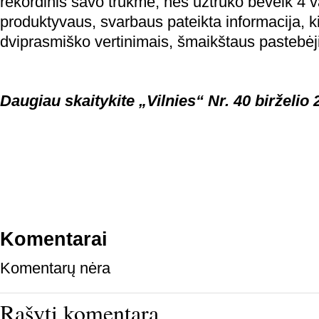
rekordinis savo trukme, nes užtruko beveik 4 
produktyvaus, svarbaus pateikta informacija, 
dviprasmiško vertinimais, šmaikštaus pastebėj
Daugiau skaitykite „Vilnies“ Nr. 40 birželio 2
Komentarai
Komentarų nėra
Rašyti komentarą