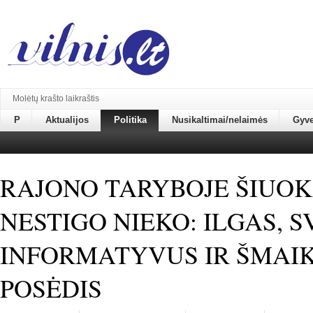
Molėtų krašto laikraštis
P
Aktualijos
Politika
Nusikaltimai/nelaimės
Gyv
RAJONO TARYBOJE ŠIUO
NESTIGO NIEKO: ILGAS, S
INFORMATYVUS IR ŠMAI
POSĖDIS