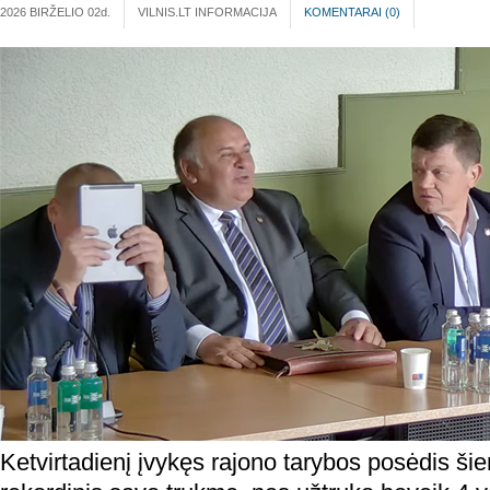
2026 BIRŽELIO 02
d.
VILNIS.LT INFORMACIJA
KOMENTARAI (
0
)
Ketvirtadienį įvykęs rajono tarybos posėdis šie