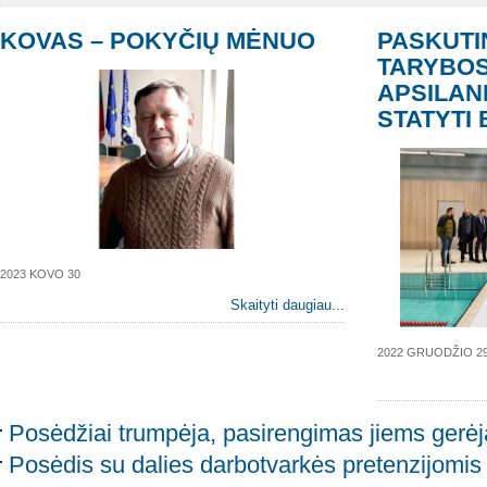
KOVAS – POKYČIŲ MĖNUO
PASKUTI
TARYBOS
APSILAN
STATYTI
2023 KOVO 30
Skaityti daugiau...
2022 GRUODŽIO 2
Posėdžiai trumpėja, pasirengimas jiems gerė
Posėdis su dalies darbotvarkės pretenzijom