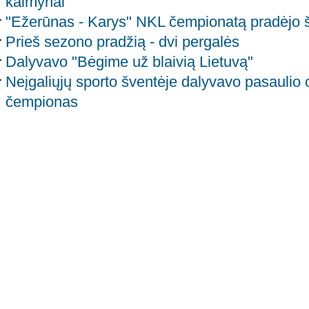
kaimynai
"Ežerūnas - Karys" NKL čempionatą pradėjo š
Prieš sezono pradžią - dvi pergalės
Dalyvavo "Bėgime už blaivią Lietuvą"
Neįgaliųjų sporto šventėje dalyvavo pasaulio 
čempionas