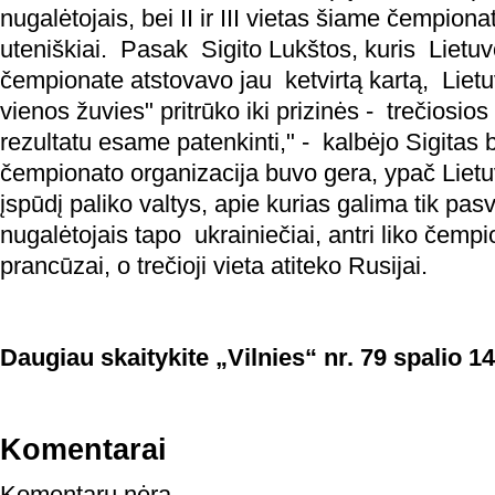
nugalėtojais, bei II ir III vietas šiame čempiona
uteniškiai. Pasak Sigito Lukštos, kuris Liet
čempionate atstovavo jau ketvirtą kartą, Liet
vienos žuvies" pritrūko iki prizinės - trečiosio
rezultatu esame patenkinti," - kalbėjo Sigitas 
čempionato organizacija buvo gera, ypač Lietu
įspūdį paliko valtys, apie kurias galima tik pas
nugalėtojais tapo ukrainiečiai, antri liko čempi
prancūzai, o trečioji vieta atiteko Rusijai.
Daugiau skaitykite „Vilnies“ nr. 79 spalio 14
Komentarai
Komentarų nėra