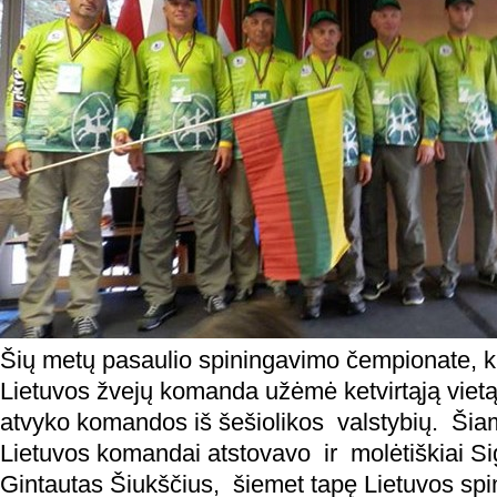
Šių metų pasaulio spiningavimo čempionate, ku
Lietuvos žvejų komanda užėmė ketvirtąją vietą.
atvyko komandos iš šešiolikos valstybių. Ši
Lietuvos komandai atstovavo ir molėtiškiai Si
Gintautas Šiukščius, šiemet tapę Lietuvos sp