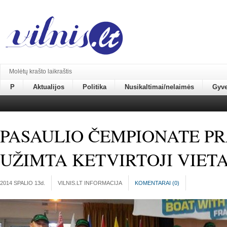
Molėtų krašto laikraštis
P
Aktualijos
Politika
Nusikaltimai/nelaimės
Gyv
PASAULIO ČEMPIONATE PR
UŽIMTA KETVIRTOJI VIET
2014 SPALIO 13
d.
VILNIS.LT INFORMACIJA
KOMENTARAI (
0
)