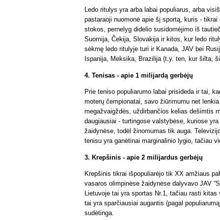
Ledo ritulys yra arba labai populiarus, arba visi
pastaraoji nuomonė apie šį sportą, kuris - tikrai 
stokos, pernelyg didelio susidomėjimo iš tautieč
Suomija, Čekija, Slovakija ir kitos, kur ledo ritu
sėkmę ledo ritulyje turi ir Kanada, JAV bei Rus
Ispanija, Meksika, Brazilija (t.y. ten, kur šilta, 
4. Tenisas - apie 1 milijardą gerbėjų
Prie teniso populiarumo labai prisideda ir tai, 
moterų čempionatai, savo žiūrimumu net lenkia vy
megažvaigždės, uždirbančios kelias dešimtis mi
daugiausiai - turtingose valstybėse, kuriose yr
žaidynėse, todėl žinomumas tik auga. Televizijo
tenisu yra ganėtinai marginalinio lygio, tačiau v
3. Krepšinis - apie 2 milijardus gerbėjų
Krepšinis tikrai išpopuliarėjo tik XX amžiaus pa
vasaros olimpinėse žaidynėse dalyvavo JAV “S
Lietuvoje tai yra sportas Nr.1, tačiau rasti kita
tai yra sparčiausiai augantis (pagal populiarum
sudėtinga.