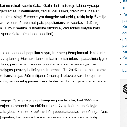
ES
škai neaktuali sporto šaka. Gaila, bet Lietuvoje labiau vyrauja
su
gerbiamas ir vertinamas, tačiau dėl sąlygų treniruotis ir žaisti,
Pa
ių nėra. Visgi Europoje yra daugybė valstybių, tokių kaip Švedija,
pa
lys - vienas iš arba net pats populiariausias sportas. Didžiulę
Ka
ija. Turbūt menkai nustebsite sužinoję, kad tokios šalyse kaip
ge
ši sporto šaka nėra labai populiari).
iP
pa
Ka
kad kone vienodai populiarūs vyrų ir moterų čempionatai. Kai kurie
Ko
rų tenisą. Geriausi tenisininkai ir tenisininkės - pasaulinio lygio
Ko
lionų per metus. Tenisas populiarus visame pasaulyje, bet
a sąlygos pastatyti aikštynus ir arenas. Jis žaidžiamas olimpinėse
ba
s transliacijas žiūri milijonai žmonių. Lietuvoje susidomėjimas
ietinių tenisininkų pasiekimais tautiečiai domisi ganėtinai smarkiai.
baigoje. Ypač prie jo populiarėjimo prisidėjo tai, kad 1992 metų
vajonių komanda” su didžiausiomis žvaigždėmis priešakyje.
s valstybes, kuriose krepšinis būtų populiariausias - sudėtinga. Nors
ą) sportas, bet pranokti aukščiau esančius konkurentus būtų