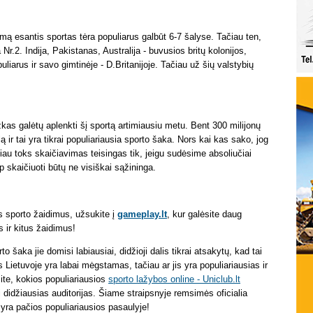
umą esantis sportas tėra populiarus galbūt 6-7 šalyse. Tačiau ten,
 Nr.2. Indija, Pakistanas, Australija - buvusios britų kolonijos,
uliarus ir savo gimtinėje - D.Britanijoje. Tačiau už šių valstybių
žkas galėtų aplenkti šį sportą artimiausiu metu. Bent 300 milijonų
 ir tai yra tikrai populiariausia sporto šaka. Nors kai kas sako, jog
čiau toks skaičiavimas teisingas tik, jeigu sudėsime absoliučiai
p skaičiuoti būtų ne visiškai sąžininga.
us sporto žaidimus, užsukite į
gameplay.lt
, kur galėsite daug
s ir kitus žaidimus!
 šaka jie domisi labiausiai, didžioji dalis tikrai atsakytų, kad tai
 Lietuvoje yra labai mėgstamas, tačiau ar jis yra populiariausias ir
ite, kokios populiariausios
sporto lažybos online - Uniclub.lt
ri didžiausias auditorijas. Šiame straipsnyje remsimės oficialia
 yra pačios populiariausios pasaulyje!