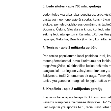
5. Ledo ritulys - apie 700 mln. gerbėjų
Ledo ritulys yra arba labai populiarus, arba visi
pastaraoji nuomonė apie šį sportą, kuris - tikrai 
stokos, pernelyg didelio susidomėjimo iš tautieč
Suomija, Čekija, Slovakija ir kitos, kur ledo ritu
sėkmę ledo ritulyje turi ir Kanada, JAV bei Rus
Ispanija, Meksika, Brazilija (t.y. ten, kur šilta, 
4. Tenisas - apie 1 milijardą gerbėjų
Prie teniso populiarumo labai prisideda ir tai, 
moterų čempionatai, savo žiūrimumu net lenkia vy
megažvaigždės, uždirbančios kelias dešimtis mi
daugiausiai - turtingose valstybėse, kuriose yr
žaidynėse, todėl žinomumas tik auga. Televizijo
tenisu yra ganėtinai marginalinio lygio, tačiau v
3. Krepšinis - apie 2 milijardus gerbėjų
Krepšinis tikrai išpopuliarėjo tik XX amžiaus pa
vasaros olimpinėse žaidynėse dalyvavo JAV “S
Lietuvoje tai yra sportas Nr.1, tačiau rasti kita