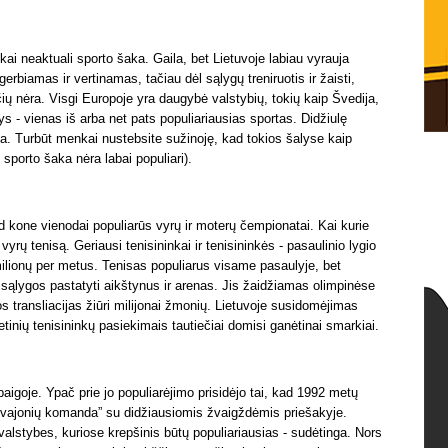
škai neaktuali sporto šaka. Gaila, bet Lietuvoje labiau vyrauja
gerbiamas ir vertinamas, tačiau dėl sąlygų treniruotis ir žaisti,
ių nėra. Visgi Europoje yra daugybė valstybių, tokių kaip Švedija,
lys - vienas iš arba net pats populiariausias sportas. Didžiulę
ija. Turbūt menkai nustebsite sužinoję, kad tokios šalyse kaip
ši sporto šaka nėra labai populiari).
kad kone vienodai populiarūs vyrų ir moterų čempionatai. Kai kurie
rų tenisą. Geriausi tenisininkai ir tenisininkės - pasaulinio lygio
lionų per metus. Tenisas populiarus visame pasaulyje, bet
a sąlygos pastatyti aikštynus ir arenas. Jis žaidžiamas olimpinėse
s transliacijas žiūri milijonai žmonių. Lietuvoje susidomėjimas
ietinių tenisininkų pasiekimais tautiečiai domisi ganėtinai smarkiai.
baigoje. Ypač prie jo populiarėjimo prisidėjo tai, kad 1992 metų
vajonių komanda” su didžiausiomis žvaigždėmis priešakyje.
s valstybes, kuriose krepšinis būtų populiariausias - sudėtinga. Nors