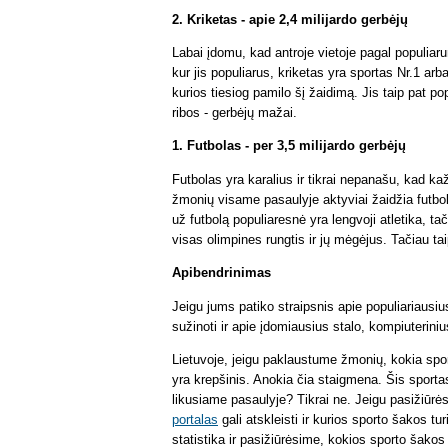
2. Kriketas - apie 2,4 milijardo gerbėjų
Labai įdomu, kad antroje vietoje pagal populiar
kur jis populiarus, kriketas yra sportas Nr.1 arba
kurios tiesiog pamilo šį žaidimą. Jis taip pat pop
ribos - gerbėjų mažai.
1. Futbolas - per 3,5 milijardo gerbėjų
Futbolas yra karalius ir tikrai nepanašu, kad ka
žmonių visame pasaulyje aktyviai žaidžia futbolą
už futbolą populiaresnė yra lengvoji atletika, ta
visas olimpines rungtis ir jų mėgėjus. Tačiau tai
Apibendrinimas
Jeigu jums patiko straipsnis apie populiariausi
sužinoti ir apie įdomiausius stalo, kompiuteriniu
Lietuvoje, jeigu paklaustume žmonių, kokia sporto
yra krepšinis. Anokia čia staigmena. Šis sportas
likusiame pasaulyje? Tikrai ne. Jeigu pasižiūrės
portalas
gali atskleisti ir kurios sporto šakos tu
statistika ir pasižiūrėsime, kokios sporto šakos