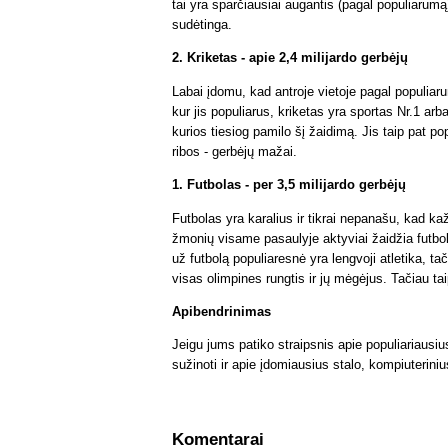
tai yra sparčiausiai augantis (pagal populiarum
sudėtinga.
2. Kriketas - apie 2,4 milijardo gerbėjų
Labai įdomu, kad antroje vietoje pagal populiar
kur jis populiarus, kriketas yra sportas Nr.1 arba
kurios tiesiog pamilo šį žaidimą. Jis taip pat pop
ribos - gerbėjų mažai.
1. Futbolas - per 3,5 milijardo gerbėjų
Futbolas yra karalius ir tikrai nepanašu, kad ka
žmonių visame pasaulyje aktyviai žaidžia futbolą
už futbolą populiaresnė yra lengvoji atletika, ta
visas olimpines rungtis ir jų mėgėjus. Tačiau tai
Apibendrinimas
Jeigu jums patiko straipsnis apie populiariausi
sužinoti ir apie įdomiausius stalo, kompiuteriniu
Komentarai