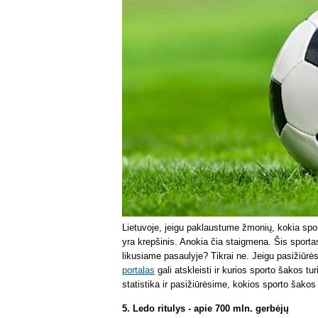
Lietuvoje, jeigu paklaustume žmonių, kokia sporto
yra krepšinis. Anokia čia staigmena. Šis sportas
likusiame pasaulyje? Tikrai ne. Jeigu pasižiūrės
portalas
gali atskleisti ir kurios sporto šakos tu
statistika ir pasižiūrėsime, kokios sporto šakos
5. Ledo ritulys - apie 700 mln. gerbėjų