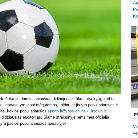
Ap
Pr
Ko
 šaka jie domisi labiausiai, didžioji dalis tikrai atsakytų, kad tai
 Lietuvoje yra labai mėgstamas, tačiau ar jis yra populiariausias ir
ite, kokios populiariausios
sporto lažybos online - Uniclub.lt
P
ri didžiausias auditorijas. Šiame straipsnyje remsimės oficialia
 yra pačios populiariausios pasaulyje!
Ve
ve