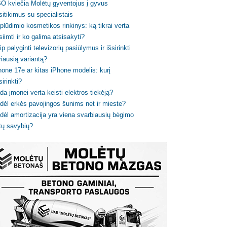
O kviečia Molėtų gyventojus į gyvus
sitikimus su specialistais
plūdimio kosmetikos rinkinys: ką tikrai verta
siimti ir ko galima atsisakyti?
ip palyginti televizorių pasiūlymus ir išsirinkti
riausią variantą?
hone 17e ar kitas iPhone modelis: kurį
sirinkti?
da įmonei verta keisti elektros tiekėją?
dėl erkės pavojingos šunims net ir mieste?
dėl amortizacija yra viena svarbiausių bėgimo
tų savybių?