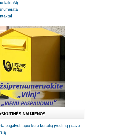
ie laikraštį
enumerata
ntaktai
ASKUTINĖS NAUJIENOS
rta pagalvoti apie kuro kortelių įvedimą į savo
rslą