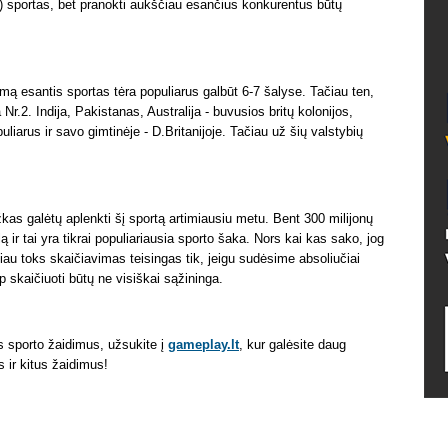
ą) sportas, bet pranokti aukščiau esančius konkurentus būtų
umą esantis sportas tėra populiarus galbūt 6-7 šalyse. Tačiau ten,
 Nr.2. Indija, Pakistanas, Australija - buvusios britų kolonijos,
uliarus ir savo gimtinėje - D.Britanijoje. Tačiau už šių valstybių
žkas galėtų aplenkti šį sportą artimiausiu metu. Bent 300 milijonų
 ir tai yra tikrai populiariausia sporto šaka. Nors kai kas sako, jog
čiau toks skaičiavimas teisingas tik, jeigu sudėsime absoliučiai
p skaičiuoti būtų ne visiškai sąžininga.
us sporto žaidimus, užsukite į
gameplay.lt
, kur galėsite daug
s ir kitus žaidimus!