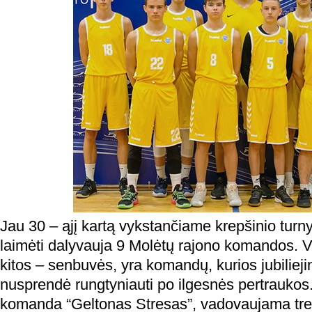
Jau 30 – ąjį kartą vykstančiame krepšinio turnyr
laimėti dalyvauja 9 Molėtų rajono komandos. V
kitos – senbuvės, yra komandų, kurios jubiliej
nusprendė rungtyniauti po ilgesnės pertraukos
komanda “Geltonas Stresas”, vadovaujama tre