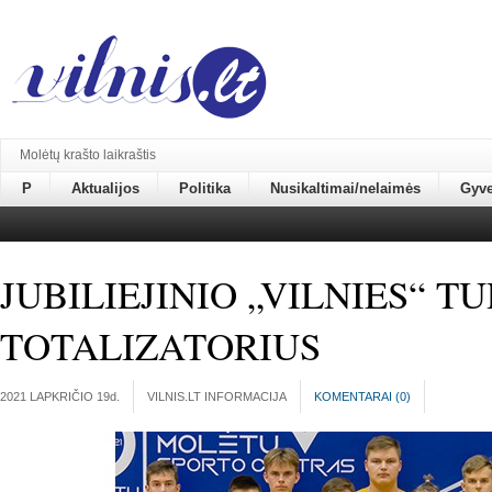
Molėtų krašto laikraštis
P
Aktualijos
Politika
Nusikaltimai/nelaimės
Gyv
JUBILIEJINIO „VILNIES“ 
TOTALIZATORIUS
2021 LAPKRIČIO 19
d.
VILNIS.LT INFORMACIJA
KOMENTARAI (
0
)