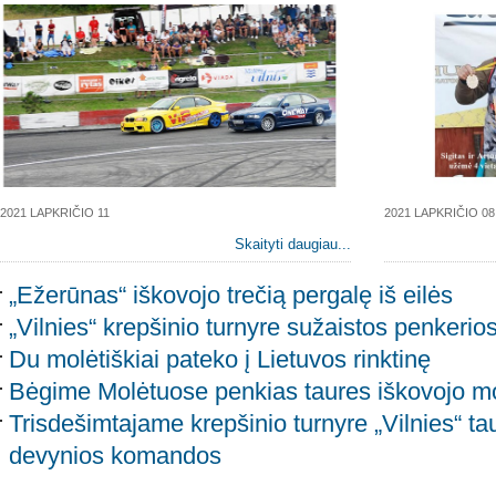
2021 LAPKRIČIO 11
2021 LAPKRIČIO 08
Skaityti daugiau...
„Ežerūnas“ iškovojo trečią pergalę iš eilės
„Vilnies“ krepšinio turnyre sužaistos penkerio
Du molėtiškiai pateko į Lietuvos rinktinę
Bėgime Molėtuose penkias taures iškovojo mol
Trisdešimtajame krepšinio turnyre „Vilnies“ ta
devynios komandos