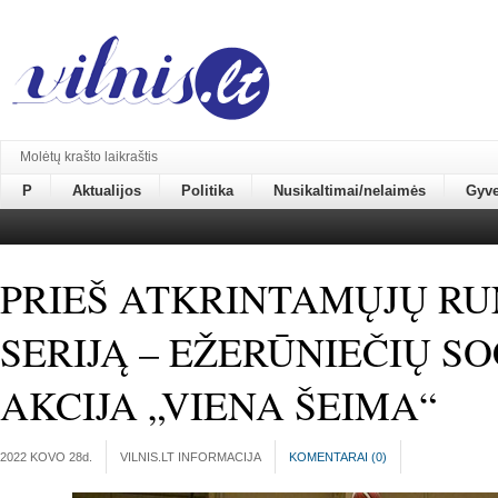
Molėtų krašto laikraštis
P
Aktualijos
Politika
Nusikaltimai/nelaimės
Gyv
PRIEŠ ATKRINTAMŲJŲ R
SERIJĄ – EŽERŪNIEČIŲ S
AKCIJA „VIENA ŠEIMA“
2022 KOVO 28
d.
VILNIS.LT INFORMACIJA
KOMENTARAI (
0
)