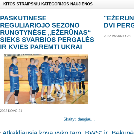
KITOS STRAIPSNIŲ KATEGORIJOS NAUJIENOS
PASKUTINĖSE
"EŽERŪN
REGULIARIOJO SEZONO
DVI PER
RUNGTYNĖSE „EŽERŪNAS“
2022 VASARIO 28
SIEKS SVARBIOS PERGALĖS
IR KVIES PAREMTI UKRAI
2022 KOVO 21
Skaityti daugiau...
Atkakliausia kova vyko tarp „BWS“ ir „Bekup