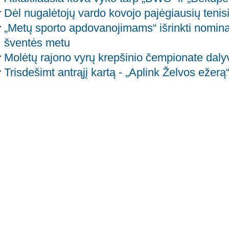
Dėl nugalėtojų vardo kovojo pajėgiausių tenis
„Metų sporto apdovanojimams“ išrinkti nomina
šventės metu
Molėtų rajono vyrų krepšinio čempionate daly
Trisdešimt antrąjį kartą - „Aplink Želvos ežerą