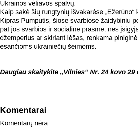
Ukrainos vėliavos spalvų.
Kaip sakė šių rungtynių išvakarėse „Ežerūno
Kipras Pumputis, šiose svarbiose žaidybiniu po
pat jos svarbios ir socialine prasme, nes įsigyj
džemperius ar skiriant lėšas, renkama pinigi
esančioms ukrainiečių šeimoms.
Daugiau skaitykite „Vilnies“ Nr. 24 kovo 29 
Komentarai
Komentarų nėra