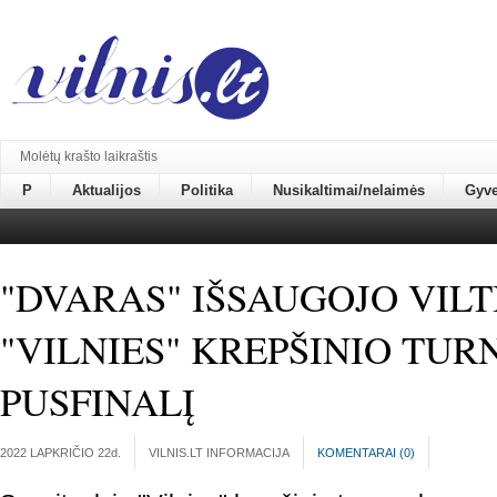
Molėtų krašto laikraštis
P
Aktualijos
Politika
Nusikaltimai/nelaimės
Gyv
"DVARAS" IŠSAUGOJO VILTI
"VILNIES" KREPŠINIO TU
PUSFINALĮ
2022 LAPKRIČIO 22
d.
VILNIS.LT INFORMACIJA
KOMENTARAI (
0
)