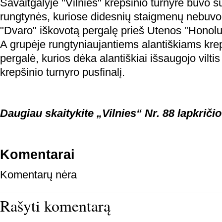
Savaitgalyje "Vilnies" krepšinio turnyre buvo s
rungtynės, kuriose didesnių staigmenų nebuvo,
"Dvaro" iškovotą pergalę prieš Utenos "Honol
A grupėje rungtyniaujantiems alantiškiams krep
pergalė, kurios dėka alantiškiai išsaugojo viltis 
krepšinio turnyro pusfinalį.
Daugiau skaitykite „Vilnies“ Nr. 88 lapkričio
Komentarai
Komentarų nėra
Rašyti komentarą