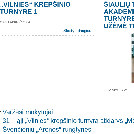
„VILNIES“ KREPŠINIO
ŠIAULIŲ 
TURNYRE 1
AKADEMI
TURNYRE
2022 LAPKRIČIO 04
UŽĖMĖ T
Skaityti daugiau...
2022 SPALIO 24
Varžėsi mokytojai
31 – ąjį „Vilnies“ krepšinio turnyrą atidarys „M
Švenčionių „Arenos“ rungtynės