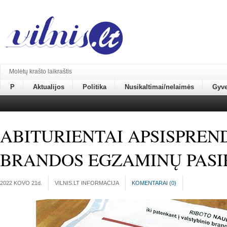
Molėtų krašto laikraštis
P
Aktualijos
Politika
Nusikaltimai/nelaimės
Gyv
ABITURIENTAI APSISPREN
BRANDOS EGZAMINŲ PASI
2022 KOVO 21
d.
VILNIS.LT INFORMACIJA
KOMENTARAI (
0
)