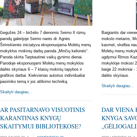
Gegužės 24 – birželio 7 dienomis Seimo II rūmų
Baigiantis dar vien
parodų galerijoje Seimo narės dr. Agnės
mokslo metams, Mol
Širinskienės iniciatyva eksponuojama Molėtų menų
kasmet, skelbia na
mokyklos mokinių darbų paroda „Minčių kelionės“.
Molėtų menų mokykl
Paroda skirta Tarptautinei vaikų gynimo dienai.
ugdymui Rimos Kazl
Parodoje eksponuojami Molėtų menų mokyklos
mokykloje mokosi 2
dailės skyriaus 6 – 7 klasių mokinių tapybos ir
baigė 22 mokiniai - 
grafikos darbai. Kiekvienas autorius individualiai
dailės skyriaus.
pasirinko temą ir jos atlikimo techniką.
Skaityti daugiau...
Skaityti daugiau...
AR PASITARNAVO VISUOTINIS
DAR VIENA
KARANTINAS KNYGŲ
KNYGA SAVO
SKAITYMUI BIBLIOTEKOSE?
„GĖLIOGALI