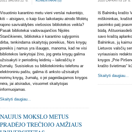
2021 SAUSIS 22
d.
KOMENTARAI (
0
)
2020 LAPKRITIS 19
d.
Visuotinio karantino metu vieni verslai nukentėjo,
Iš Balninkų krašto 
kiti – atsigavo, o kaip šiuo laikotarpiu atrodo Molėtų
miškininkas, kraštot
rajono savivaldybės viešosios bibliotekos veikla?
pasirinko patį pras
Pasak bibliotekai vadovaujančios Nijolės
būdą. Aštuoniasdeši
Stančikienės, biblioteka ir karantino sąlygomis
savo kraštą aplank
dirba, tenkindama skaitytojų poreikius, Nors knygų
Balninkus, jų kaimus
poreikis į namus yra išaugęs, manoma, kad ne visi
Lietuvos valsčių ser
bibliotekos lankytojai žino, jog greta knygų galima
vyriausiasis redakto
užsisakyti ir periodinių leidinių – laikraščių ir
knygos „Prie Piršeno
žurnalų. Susisiekus su bibliotekininku telefonu ar
krašto švietimas“ kū
elektroniniu paštu, galima iš anksto užsisakyti
Skaityti daugiau...
norimų knygų, žurnalų, o jei pageidaujamos knygos
nėra, jai atsiradus, visuomet skaitytojas
informuojamas.
Skaityti daugiau...
NAUJUS MOKSLO METUS
PRADĖJO TREČIOJO AMŽIAUS