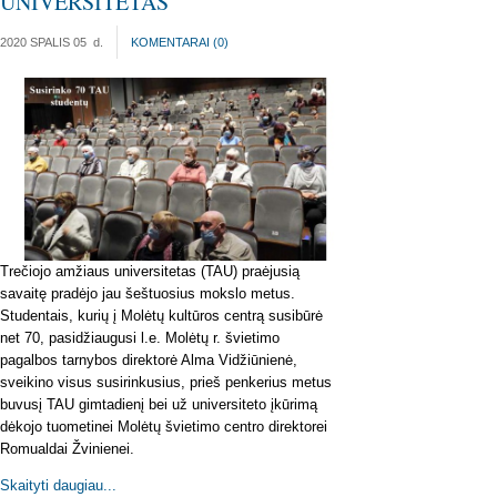
UNIVERSITETAS
2020 SPALIS 05
d.
KOMENTARAI (
0
)
Trečiojo amžiaus universitetas (TAU) praėjusią
savaitę pradėjo jau šeštuosius mokslo metus.
Studentais, kurių į Molėtų kultūros centrą susibūrė
net 70, pasidžiaugusi l.e. Molėtų r. švietimo
pagalbos tarnybos direktorė Alma Vidžiūnienė,
sveikino visus susirinkusius, prieš penkerius metus
buvusį TAU gimtadienį bei už universiteto įkūrimą
dėkojo tuometinei Molėtų švietimo centro direktorei
Romualdai Žvinienei.
Skaityti daugiau...