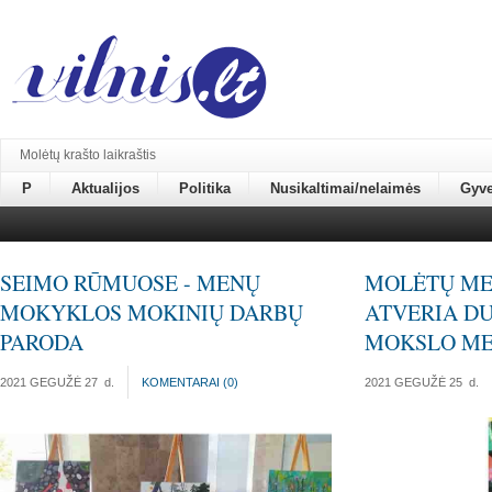
Molėtų krašto laikraštis
P
Aktualijos
Politika
Nusikaltimai/nelaimės
Gyv
SEIMO RŪMUOSE - MENŲ
MOLĖTŲ ME
MOKYKLOS MOKINIŲ DARBŲ
ATVERIA DU
PARODA
MOKSLO M
2021 GEGUŽĖ 27
d.
KOMENTARAI (
0
)
2021 GEGUŽĖ 25
d.